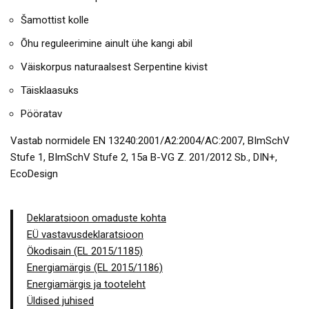
Šamottist kolle
Õhu reguleerimine ainult ühe kangi abil
Väiskorpus naturaalsest Serpentine kivist
Täisklaasuks
Pööratav
Vastab normidele EN 13240:2001/A2:2004/AC:2007, BImSchV
Stufe 1, BImSchV Stufe 2, 15a B-VG Z. 201/2012 Sb., DIN+,
EcoDesign
Deklaratsioon omaduste kohta
EÜ vastavusdeklaratsioon
Ökodisain (EL 2015/1185)
Energiamärgis (EL 2015/1186)
Energiamärgis ja tooteleht
Üldised juhised