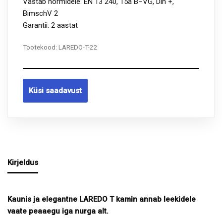
Vastab normidele: EN 13 240, 15a B–VG, Din +,
BimschV 2
Garantii: 2 aastat
Tootekood:
LAREDO-T-22
Küsi saadavust
Kirjeldus
Kaunis ja elegantne LAREDO T kamin annab leekidele
vaate peaaegu iga nurga alt.