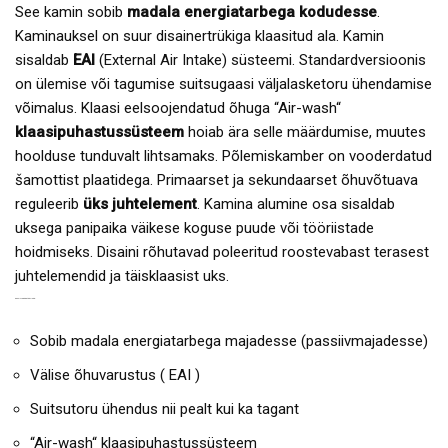
See kamin sobib
madala energiatarbega kodudesse
.
Kaminauksel on suur disainertrükiga klaasitud ala. Kamin
sisaldab
EAI
(External Air Intake) süsteemi. Standardversioonis
on ülemise või tagumise suitsugaasi väljalasketoru ühendamise
võimalus. Klaasi eelsoojendatud õhuga “Air-wash“
klaasipuhastussüsteem
hoiab ära selle määrdumise, muutes
hoolduse tunduvalt lihtsamaks. Põlemiskamber on vooderdatud
šamottist plaatidega. Primaarset ja sekundaarset õhuvõtuava
reguleerib
üks juhtelement
. Kamina alumine osa sisaldab
uksega panipaika väikese koguse puude või tööriistade
hoidmiseks. Disaini rõhutavad poleeritud roostevabast terasest
juhtelemendid ja täisklaasist uks.
KAMIN LAREDO T EELISED:
Sobib madala energiatarbega majadesse (passiivmajadesse)
Välise õhuvarustus ( EAI )
Suitsutoru ühendus nii pealt kui ka tagant
“Air-wash“ klaasipuhastussüsteem