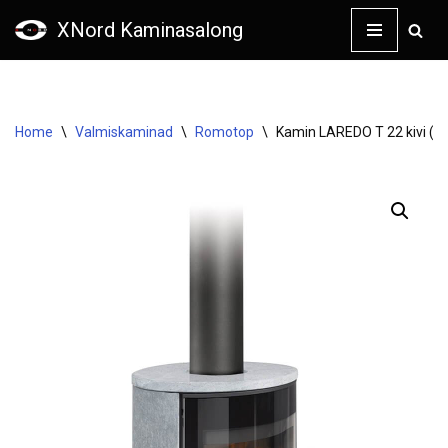
XNord Kaminasalong
Skip
to
content
Home
\
Valmiskaminad
\
Romotop
\
Kamin LAREDO T 22 kivi (