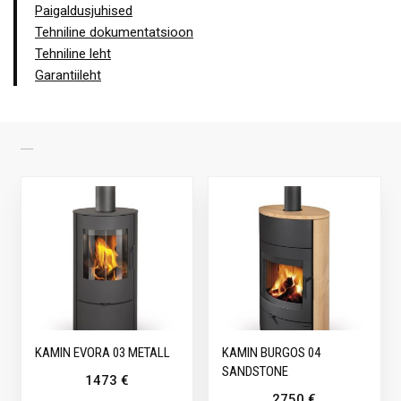
Paigaldusjuhised
Tehniline dokumentatsioon
Tehniline leht
Garantiileht
SARNASED TOOTED
KAMIN EVORA 03 METALL
KAMIN BURGOS 04
SANDSTONE
1473
€
2750
€