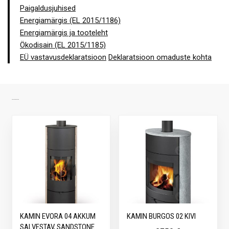
Paigaldusjuhised
Energiamärgis (EL 2015/1186)
Energiamärgis ja tooteleht
Ökodisain (EL 2015/1185)
EÜ vastavusdeklaratsioon
Deklaratsioon omaduste kohta
SARNASED TOOTED
KAMIN EVORA 04 AKKUM
KAMIN BURGOS 02 KIVI
SALVESTAV, SANDSTONE