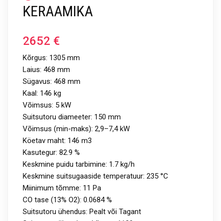
KERAAMIKA
2652
€
Kõrgus: 1305 mm
Laius: 468 mm
Sügavus: 468 mm
Kaal: 146 kg
Võimsus: 5 kW
Suitsutoru diameeter: 150 mm
Võimsus (min-maks): 2,9–7,4 kW
Köetav maht: 146 m3
Kasutegur: 82.9 %
Keskmine puidu tarbimine: 1.7 kg/h
Keskmine suitsugaaside temperatuur: 235 °C
Miinimum tõmme: 11 Pa
CO tase (13% O2): 0.0684 %
Suitsutoru ühendus: Pealt või Tagant