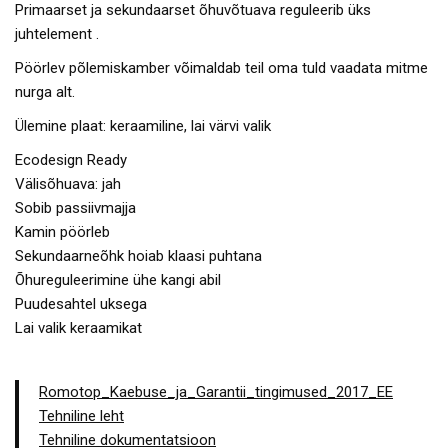
Primaarset ja sekundaarset õhuvõtuava reguleerib üks
juhtelement .
Pöörlev põlemiskamber võimaldab teil oma tuld vaadata mitme
nurga alt.
Ülemine plaat: keraamiline, lai värvi valik
Ecodesign Ready
Välisõhuava: jah
Sobib passiivmajja
Kamin pöörleb
Sekundaarneõhk hoiab klaasi puhtana
Õhureguleerimine ühe kangi abil
Puudesahtel uksega
Lai valik keraamikat
Romotop_Kaebuse_ja_Garantii_tingimused_2017_EE
Tehniline leht
Tehniline dokumentatsioon