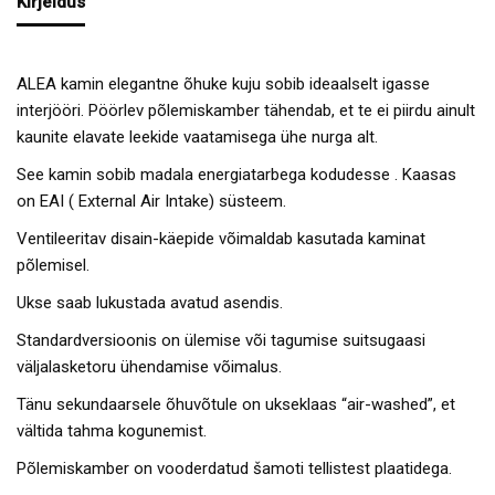
Kirjeldus
ALEA kamin elegantne õhuke kuju sobib ideaalselt igasse
interjööri. Pöörlev põlemiskamber tähendab, et te ei piirdu ainult
kaunite elavate leekide vaatamisega ühe nurga alt.
See kamin sobib madala energiatarbega kodudesse . Kaasas
on EAI ( External Air Intake) süsteem.
Ventileeritav disain-käepide võimaldab kasutada kaminat
põlemisel.
Ukse saab lukustada avatud asendis.
Standardversioonis on ülemise või tagumise suitsugaasi
väljalasketoru ühendamise võimalus.
Tänu sekundaarsele õhuvõtule on ukseklaas “air-washed”, et
vältida tahma kogunemist.
Põlemiskamber on vooderdatud šamoti tellistest plaatidega.