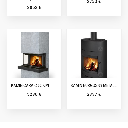
2750
€
2062
€
KAMIN CARA C 02 KIVI
KAMIN BURGOS 03 METALL
5236
€
2357
€