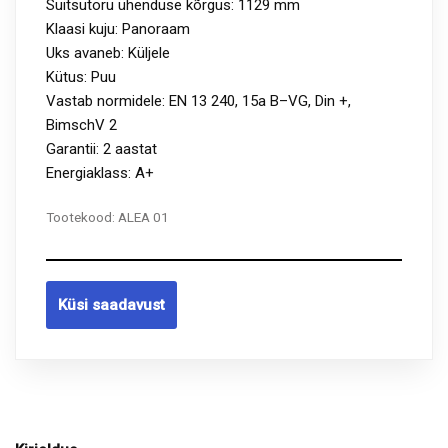
Suitsutoru ühenduse kõrgus: 1129 mm
Klaasi kuju: Panoraam
Uks avaneb: Küljele
Kütus: Puu
Vastab normidele: EN 13 240, 15a B–VG, Din +,
BimschV 2
Garantii: 2 aastat
Energiaklass: A+
Tootekood:
ALEA 01
Küsi saadavust