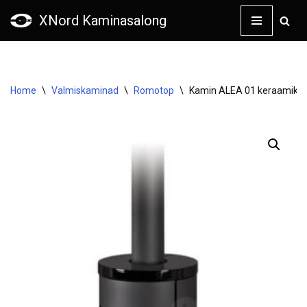
XNord Kaminasalong
Skip
to
content
Home
\
Valmiskaminad
\
Romotop
\
Kamin ALEA 01 keraamika