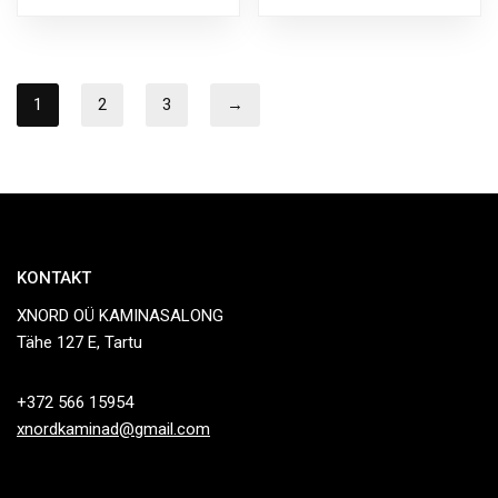
1
2
3
→
KONTAKT
XNORD OÜ KAMINASALONG
Tähe 127 E, Tartu
+372 566 15954
xnordkaminad@gmail.com