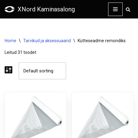
XNord Kaminasalong
Skip
to
content
Home
\
Tarvikud ja aksessuaarid
\
Kütteseadme remondiks
Leitud 31 toodet