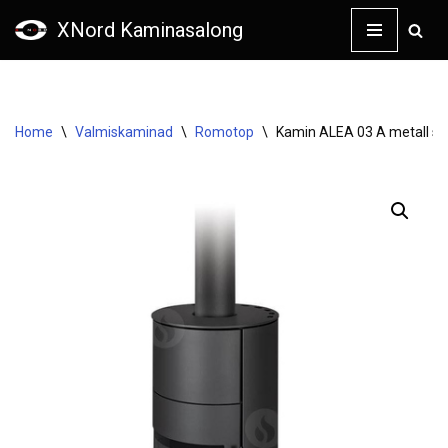
XNord Kaminasalong
Skip
to
content
Home
\
Valmiskaminad
\
Romotop
\
Kamin ALEA 03 A metall sa