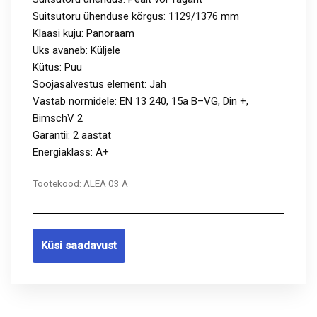
Suitsutoru ühenduse kõrgus: 1129/1376 mm
Klaasi kuju: Panoraam
Uks avaneb: Küljele
Kütus: Puu
Soojasalvestus element: Jah
Vastab normidele: EN 13 240, 15a B–VG, Din +,
BimschV 2
Garantii: 2 aastat
Energiaklass: A+
Tootekood:
ALEA 03 A
Küsi saadavust