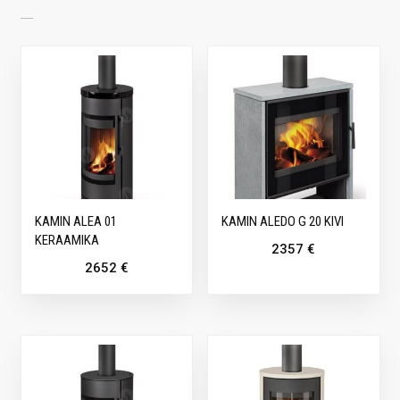
SARNASED TOOTED
KAMIN ALEA 01
KAMIN ALEDO G 20 KIVI
KERAAMIKA
2357
€
2652
€