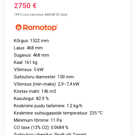
2750
€
198 € Lisa salvestus AKKUM 02 kmpl
Kõrgus: 1522 mm
Laius: 468 mm
Sügavus: 468 mm
Kaal: 161 kg
Võimsus: 5 kW
Suitsutoru diameeter: 150 mm
Võimsus (min-maks): 2,9–7,4 kW
Köetav maht: 146 m3
Kasutegur: 82.9 %
Keskmine puidu tarbimine: 1.2 kg/h
Keskmine suitsugaaside temperatuur: 235 °C
Miinimum tõmme: 11 Pa
CO tase (13% O2): 0.0684 %
Suitsutoru ühendus: Pealt või Tagant