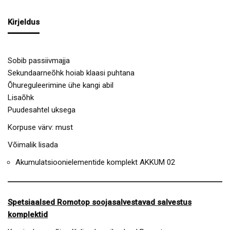
Kirjeldus
Sobib passiivmajja
Sekundaarneõhk hoiab klaasi puhtana
Õhureguleerimine ühe kangi abil
Lisaõhk
Puudesahtel uksega
Korpuse värv: must
Võimalik lisada
Akumulatsioonielementide komplekt AKKUM 02
Spetsiaalsed Romotop soojasalvestavad salvestus
komplektid