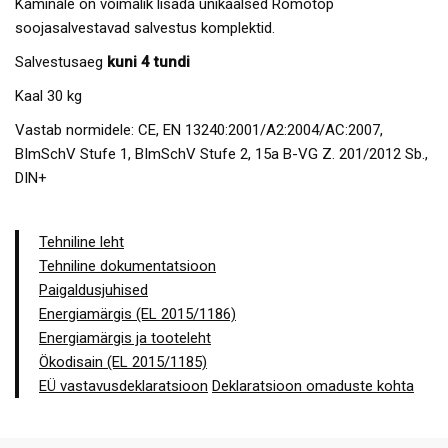
Kaminale on võimalik lisada unikaalsed Romotop
soojasalvestavad salvestus komplektid.
Salvestusaeg
kuni 4 tundi
Kaal 30 kg
Vastab normidele: CE, EN 13240:2001/A2:2004/AC:2007,
BImSchV Stufe 1, BImSchV Stufe 2, 15a B-VG Z. 201/2012 Sb.,
DIN+
Tehniline leht
Tehniline dokumentatsioon
Paigaldusjuhised
Energiamärgis (EL 2015/1186)
Energiamärgis ja tooteleht
Ökodisain (EL 2015/1185)
EÜ vastavusdeklaratsioon
Deklaratsioon omaduste kohta