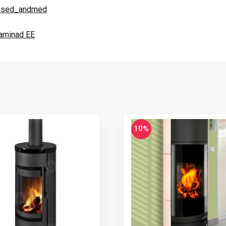
ised_andmed
kaminad EE
10%