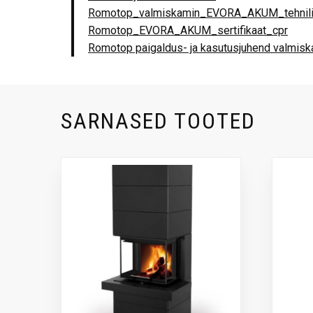
Romotop_valmiskamin_EVORA_AKUM_tehnil
Romotop_EVORA_AKUM_sertifikaat_cpr
Romotop paigaldus- ja kasutusjuhend valmis
SARNASED TOOTED