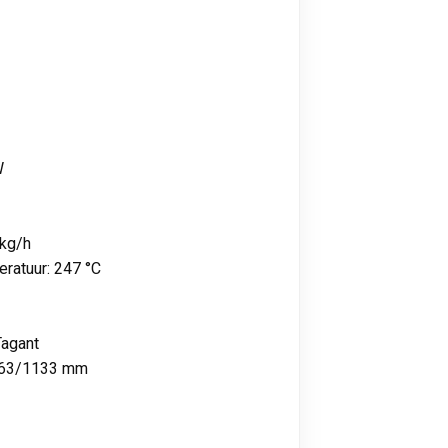
W
 kg/h
ratuur: 247 °C
Tagant
 863/1133 mm