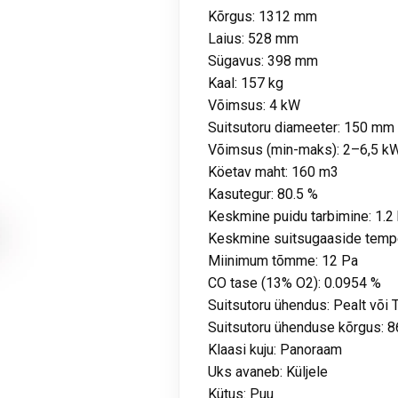
Kõrgus: 1312 mm
Laius: 528 mm
Sügavus: 398 mm
Kaal: 157 kg
Võimsus: 4 kW
Suitsutoru diameeter: 150 mm
Võimsus (min-maks): 2–6,5 k
Köetav maht: 160 m3
Kasutegur: 80.5 %
Keskmine puidu tarbimine: 1.2
Keskmine suitsugaaside tempe
Miinimum tõmme: 12 Pa
CO tase (13% O2): 0.0954 %
Suitsutoru ühendus: Pealt või 
Suitsutoru ühenduse kõrgus:
Klaasi kuju: Panoraam
Uks avaneb: Küljele
Kütus: Puu