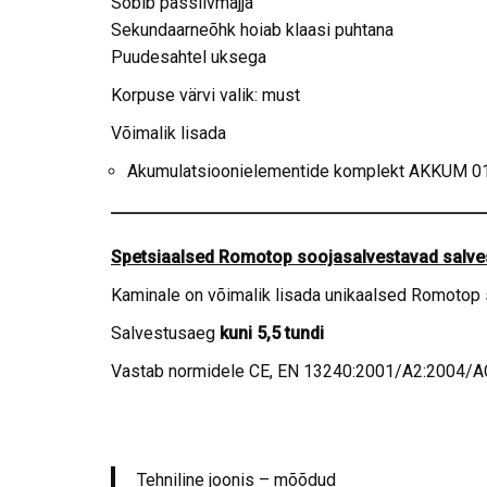
Sobib passiivmajja
Sekundaarneõhk hoiab klaasi puhtana
Puudesahtel uksega
Korpuse värvi valik: must
Võimalik lisada
Akumulatsioonielementide komplekt AKKUM 0
Spetsiaalsed Romotop soojasalvestavad salve
Kaminale on võimalik lisada unikaalsed Romotop 
Salvestusaeg
kuni 5,5 tundi
Vastab normidele CE, EN 13240:2001/A2:2004/AC
Tehniline joonis – mõõdud