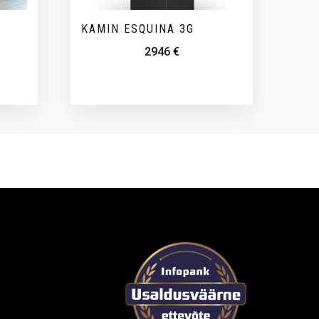
A
KAMIN ESQUINA 3G
2946
€