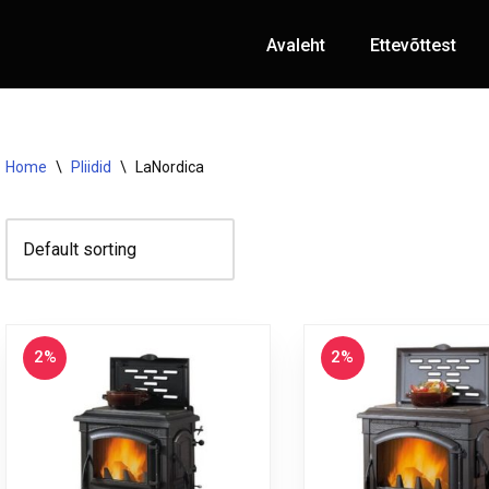
Avaleht
Ettevõttest
Home
\
Pliidid
\
LaNordica
2%
2%