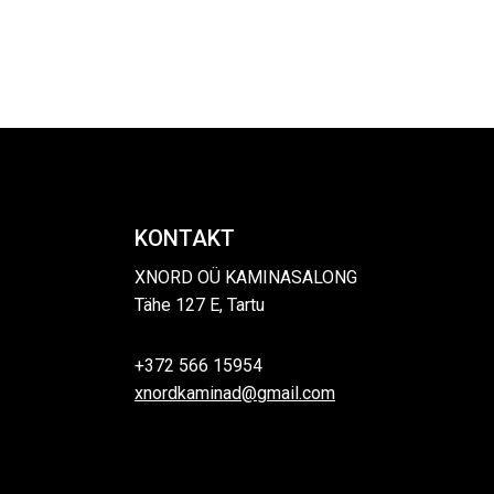
KONTAKT
XNORD OÜ KAMINASALONG
Tähe 127 E, Tartu
+372 566 15954
xnordkaminad@gmail.com