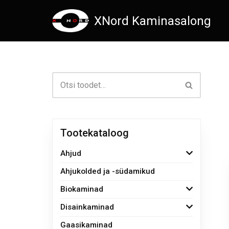
XNord Kaminasalong
Skip
to
content
Tootekataloog
Ahjud
Ahjukolded ja -südamikud
Biokaminad
Disainkaminad
Gaasikaminad