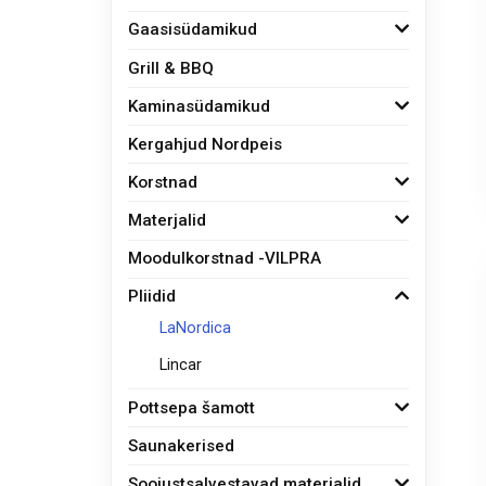
Gaasisüdamikud
Grill & BBQ
Kaminasüdamikud
Kergahjud Nordpeis
Korstnad
Materjalid
Moodulkorstnad -VILPRA
Pliidid
LaNordica
Lincar
Pottsepa šamott
Saunakerised
Soojustsalvestavad materjalid