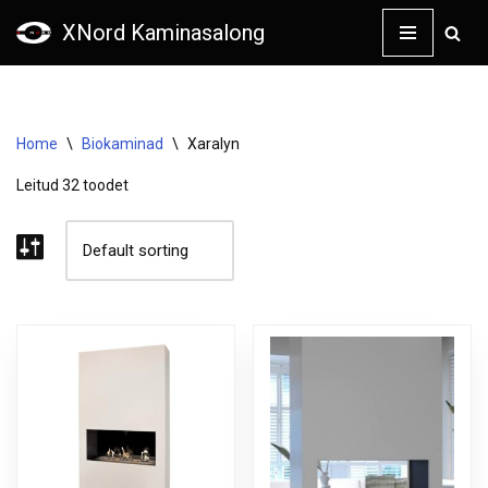
XNord Kaminasalong
Skip
to
content
Home
\
Biokaminad
\
Xaralyn
Leitud 32 toodet