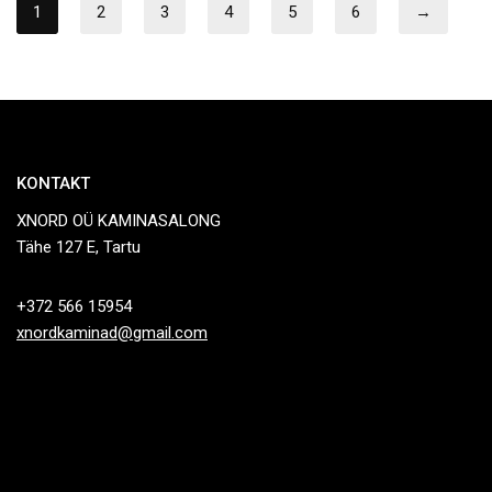
1
2
3
4
5
6
→
KONTAKT
XNORD OÜ KAMINASALONG
Tähe 127 E, Tartu
+372 566 15954
xnordkaminad@gmail.com