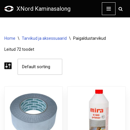
XNord Kaminasalong
Skip
to
content
Home
\
Tarvikud ja aksessuaarid
\
Paigaldustarvikud
Leitud 72 toodet