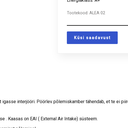
Energiaklass: A+
Tootekood:
ALEA 02
Küsi saadavust
igasse interjööri. Pöörlev põlemiskamber tähendab, et te ei piir
 . Kaasas on EAI ( External Air Intake) süsteem.