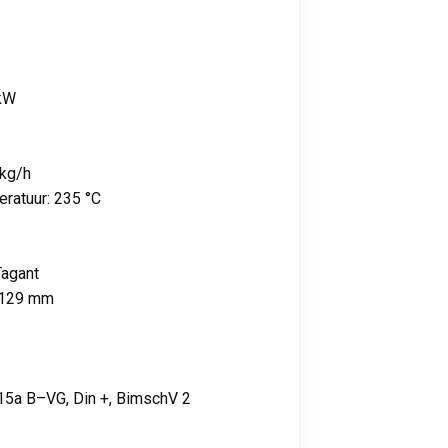
 kW
 kg/h
ratuur: 235 °C
Tagant
 1129 mm
15a B–VG, Din +, BimschV 2