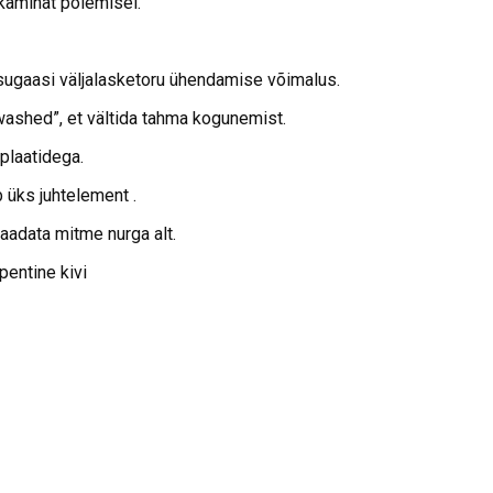
kaminat põlemisel.
sugaasi väljalasketoru ühendamise võimalus.
washed”, et vältida tahma kogunemist.
plaatidega.
 üks juhtelement .
aadata mitme nurga alt.
pentine kivi