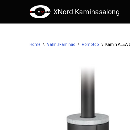
XNord Kaminasalong
Skip
to
content
Home
\
Valmiskaminad
\
Romotop
\
Kamin ALEA 0