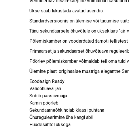
Ventileeritav disain-käepide võimaldab kasutada 
Ukse saab lukustada avatud asendis.
Standardversioonis on ülemise või tagumise suit
Tänu sekundaarsele õhuvõtule on ukseklaas “air-
Põlemiskamber on vooderdatud šamoti tellistest 
Primaarset ja sekundaarset õhuvõtuava reguleerib
Pöörlev põlemiskamber võimaldab teil oma tuld v
Ülemine plaat: originaalse mustriga elegantne Ser
Ecodesign Ready
Välisõhuava: jah
Sobib passiivmajja
Kamin pöörleb
Sekundaarneõhk hoiab klaasi puhtana
Õhureguleerimine ühe kangi abil
Puudesahtel uksega