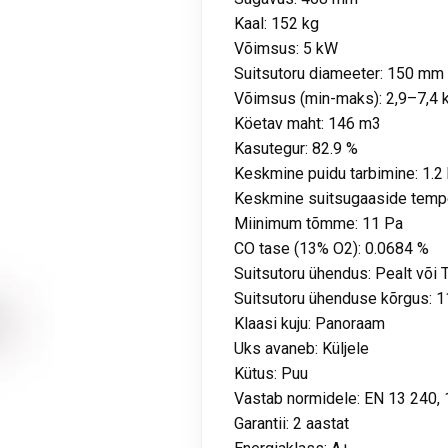
Kaal: 152 kg
Võimsus: 5 kW
Suitsutoru diameeter: 150 mm
Võimsus (min-maks): 2,9–7,4
Köetav maht: 146 m3
Kasutegur: 82.9 %
Keskmine puidu tarbimine: 1.2
Keskmine suitsugaaside tempe
Miinimum tõmme: 11 Pa
CO tase (13% O2): 0.0684 %
Suitsutoru ühendus: Pealt või 
Suitsutoru ühenduse kõrgus:
Klaasi kuju: Panoraam
Uks avaneb: Küljele
Kütus: Puu
Vastab normidele: EN 13 240, 
Garantii: 2 aastat