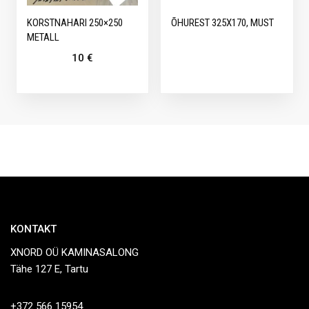
KORSTNAHARI 250×250
ÕHUREST 325X170, MUST
METALL
10
€
KONTAKT
XNORD OÜ KAMINASALONG
Tähe 127 E, Tartu
+372 566 15954