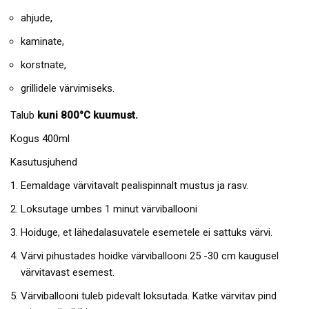
ahjude,
kaminate,
korstnate,
grillidele värvimiseks.
Talub
kuni 800°C kuumust.
Kogus 400ml
Kasutusjuhend
Eemaldage värvitavalt pealispinnalt mustus ja rasv.
Loksutage umbes 1 minut värviballooni
Hoiduge, et lähedalasuvatele esemetele ei sattuks värvi.
Värvi pihustades hoidke värviballooni 25 -30 cm kaugusel
värvitavast esemest.
Värviballooni tuleb pidevalt loksutada. Katke värvitav pind