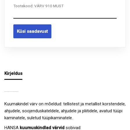
Tootekood:
VÄRV 910 MUST
Küsi saadavust
Kirjeldus
KUUMAKINDEL VÄRV 910 MUST 400ML AEROSOOL/SPREI HANSA
Kuumakindel värv on mõeldud: tellistest ja metallist korstendele,
ahjudele, soojenduskateldele, ahjudele ja pliitidele, avatud tüüpi
kaminatele, suletud tüüpikaminatele.
HANSA
kuumuskindlad värvid
sobivad: