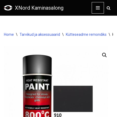
XNord Kaminasalong
Skip
to
content
Home
\
Tarvikud ja aksessuaarid
\
Kütteseadme remondiks
\
Ku