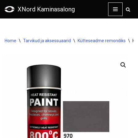
XNord Kaminasalong
Skip
to
content
Home
\
Tarvikud ja aksessuaarid
\
Kütteseadme remondiks
\
Ku