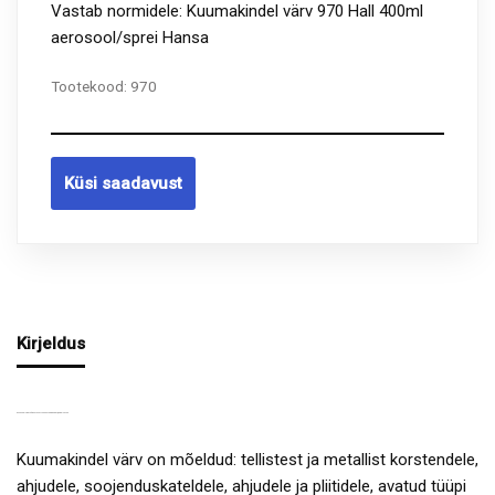
Vastab normidele: Kuumakindel värv 970 Hall 400ml
aerosool/sprei Hansa
Tootekood:
970
Küsi saadavust
Kirjeldus
KUUMAKINDEL VÄRV 970 HALL 400ML AEROSOOL/SPREI HANSA
Kuumakindel värv on mõeldud: tellistest ja metallist korstendele,
ahjudele, soojenduskateldele, ahjudele ja pliitidele, avatud tüüpi