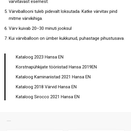
värvitavast esemest.
Värviballooni tuleb pidevalt loksutada. Katke värvitav pind
mitme värvikihiga.
Värv kuivab 20–30 minuti jooksul
Kui värviballoon on ümber kukkunud, puhastage pihustusava.
Kataloog 2023 Hansa EN
Korstnapühkijate tööriistad Hansa 2019EN
Kataloog Kaminariistad 2021 Hansa EN
Kataloog 2018 Värvid Hansa EN
Kataloog Sirocco 2021 Hansa EN
SARNASED TOOTED