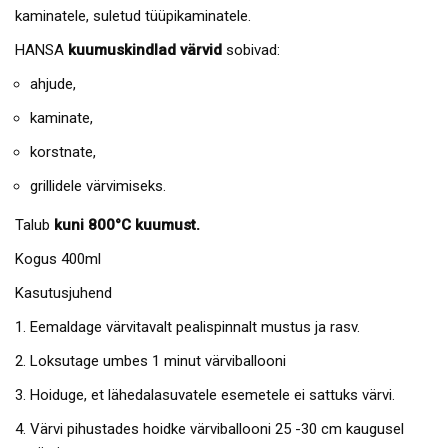
kaminatele, suletud tüüpikaminatele.
HANSA
kuumuskindlad värvid
sobivad:
ahjude,
kaminate,
korstnate,
grillidele värvimiseks.
Talub
kuni 800°C kuumust.
Kogus 400ml
Kasutusjuhend
Eemaldage värvitavalt pealispinnalt mustus ja rasv.
Loksutage umbes 1 minut värviballooni
Hoiduge, et lähedalasuvatele esemetele ei sattuks värvi.
Värvi pihustades hoidke värviballooni 25 -30 cm kaugusel