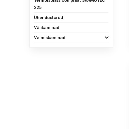
Termoisolatsiooniplaat SKAMOTEC
225
Ühendustorud
Välikaminad
Valmiskaminad