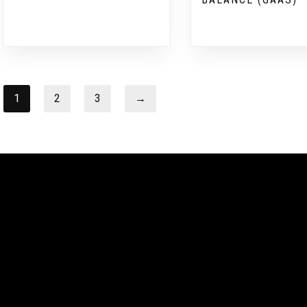
1
2
3
→