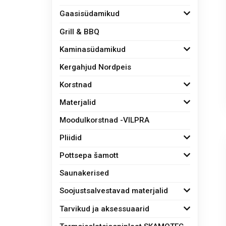
Gaasisüdamikud
Grill & BBQ
Kaminasüdamikud
Kergahjud Nordpeis
Korstnad
Materjalid
Moodulkorstnad -VILPRA
Pliidid
Pottsepa šamott
Saunakerised
Soojustsalvestavad materjalid
Tarvikud ja aksessuaarid