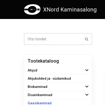
XNord Kaminasalong
Skip
to
content
Tootekataloog
Ahjud
Ahjukolded ja -südamikud
Biokaminad
Disainkaminad
Gaasikaminad