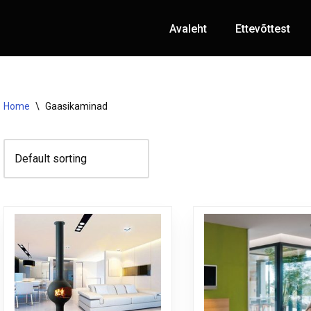
Avaleht
Ettevõttest
Home
\
Gaasikaminad