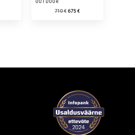
OUTDOOR
710
€
675
€