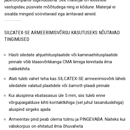
jabetoonpahtli tugevdusena. See materjal on leelistele
vastupidav, püsivate mõõtudega ning ei kõdune. Materjal ei
sisalda mingeid söövitavaid ega ärritavaid aineid.
PARIM AHJUKROHVIDE ARMEERIMISEKS SILCATEX-SE KLAASVÕRE-KANGAS.
SILCATEX-SE ARMEERIMISVÕRGU KASUTUSEKS NÕUTAVAD
TINGIMUSED
Hästi siledate ahjuehitusplaatide või kaminaehitusplaatide
pinnale võib klaasvõrkkanga CMA liimiga kinnitada ilma
nakkekihita
Alati tuleb vahet teha kas SILCATEX-SE armeerimisvõrk läheb
siledatele valatud plaatidele või šamott-plaadi pinnale
Kui aluspinna ebatasasus üle 5 mm, siis tuleb enne
võrgupaigalduse kihti kontaktkihiga (sel juhul tasanduskihiga)
aluspind sirgeks ajada
Armeeritav pind peab olema tolmu ja PINGEVABA. Näiteks kui
väliskorpus on ehitatud ilma õhuvaheta