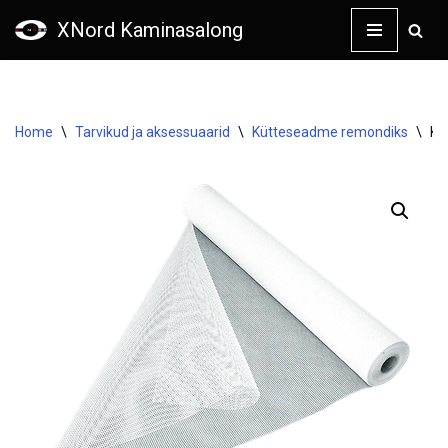
XNord Kaminasalong
Skip
to
content
Home
\
Tarvikud ja aksessuaarid
\
Kütteseadme remondiks
\
Kla