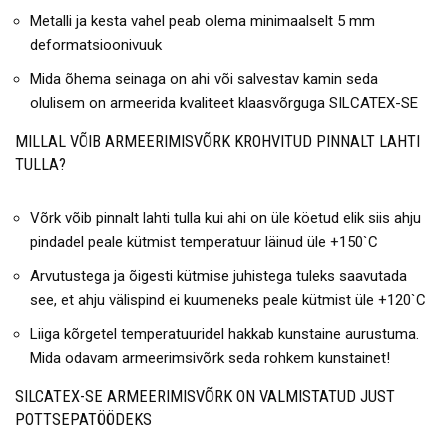
Metalli ja kesta vahel peab olema minimaalselt 5 mm
deformatsioonivuuk
Mida õhema seinaga on ahi või salvestav kamin seda
olulisem on armeerida kvaliteet klaasvõrguga SILCATEX-SE
MILLAL VÕIB ARMEERIMISVÕRK KROHVITUD PINNALT LAHTI
TULLA?
Võrk võib pinnalt lahti tulla kui ahi on üle köetud elik siis ahju
pindadel peale kütmist temperatuur läinud üle +150`C
Arvutustega ja õigesti kütmise juhistega tuleks saavutada
see, et ahju välispind ei kuumeneks peale kütmist üle +120`C
Liiga kõrgetel temperatuuridel hakkab kunstaine aurustuma.
Mida odavam armeerimsivõrk seda rohkem kunstainet!
SILCATEX-SE ARMEERIMISVÕRK ON VALMISTATUD JUST
POTTSEPATÖÖDEKS