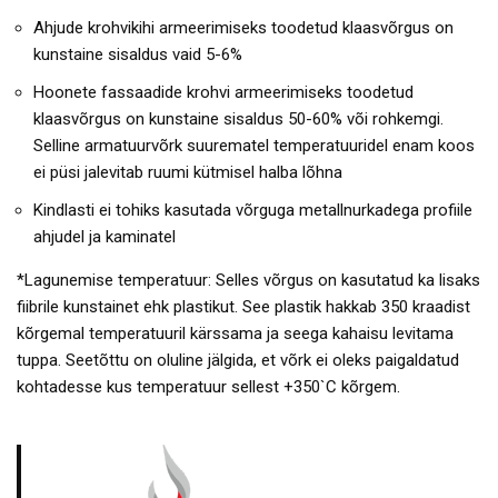
Ahjude krohvikihi armeerimiseks toodetud klaasvõrgus on
kunstaine sisaldus vaid 5-6%
Hoonete fassaadide krohvi armeerimiseks toodetud
klaasvõrgus on kunstaine sisaldus 50-60% või rohkemgi.
Selline armatuurvõrk suurematel temperatuuridel enam koos
ei püsi jalevitab ruumi kütmisel halba lõhna
Kindlasti ei tohiks kasutada võrguga metallnurkadega profiile
ahjudel ja kaminatel
*Lagunemise temperatuur: Selles võrgus on kasutatud ka lisaks
fiibrile kunstainet ehk plastikut. See plastik hakkab 350 kraadist
kõrgemal temperatuuril kärssama ja seega kahaisu levitama
tuppa. Seetõttu on oluline jälgida, et võrk ei oleks paigaldatud
kohtadesse kus temperatuur sellest +350`C kõrgem.