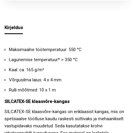
Kirjeldus
Maksimaalne töötemperatuur: 550 °C
Lagunemise temperatuur* > 350 °C
Kaal: ca. 165 g/m²
Võrgusilma laius: 4 x 4 mm
Rulli mõõtmed: 10 x 1 m
SILCATEX-SE klaasvõre-kangas
SILCATEX-SE klaasvõre-kangas on eriklaasist kangas, mis on
spetsiaalse töötluse kaudu raskesti süttivaks ja mehaaniliselt
vastupidavaks muudetud. Seda kasutatakse krohvi