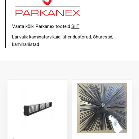
Vaata kõiki Parkanex tooteid
SIIT
Lai valik kaminatarvikuid: ühendustorud, õhurestid,
kaminariistad
SARNASED TOOTED