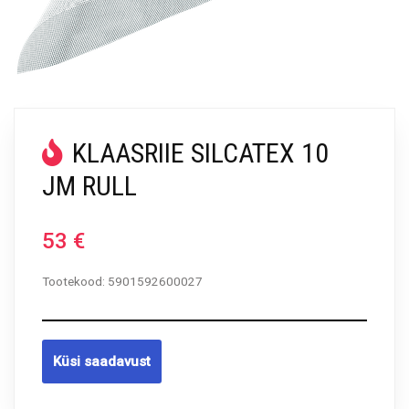
KLAASRIIE SILCATEX 10
JM RULL
53
€
Tootekood:
5901592600027
Küsi saadavust