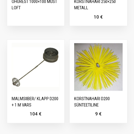
ÕHUREST 1000×100 MUST
KORSTNAHARI 250×250
LOFT
METALL
10
€
MALMSIIBER/ KLAPP D200
KORSTNAHARI D200
+ 1 M VARS
SÜNTEETILINE
104
€
9
€