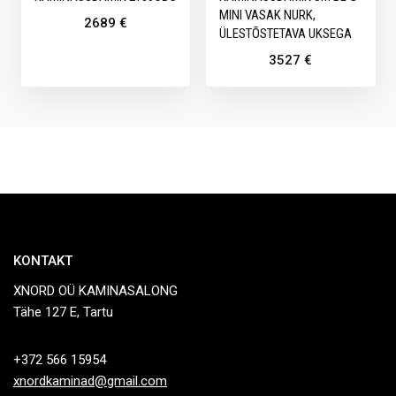
MINI VASAK NURK,
2689
€
ÜLESTÕSTETAVA UKSEGA
3527
€
KONTAKT
XNORD OÜ KAMINASALONG
Tähe 127 E, Tartu
+372 566 15954
xnordkaminad@gmail.com