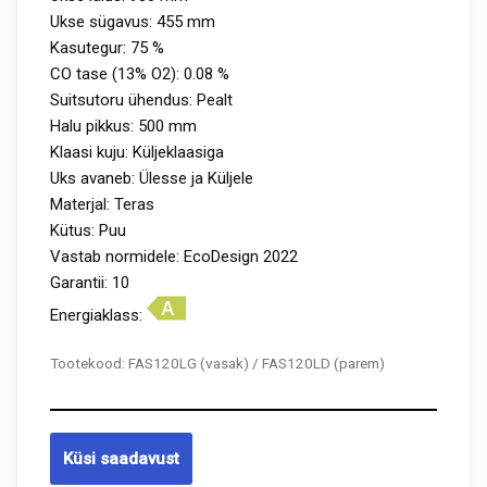
Ukse sügavus: 455 mm
Kasutegur: 75 %
CO tase (13% O2): 0.08 %
Suitsutoru ühendus: Pealt
Halu pikkus: 500 mm
Klaasi kuju: Küljeklaasiga
Uks avaneb: Ülesse ja Küljele
Materjal: Teras
Kütus: Puu
Vastab normidele: EcoDesign 2022
Garantii: 10
Energiaklass:
Tootekood:
FAS120LG (vasak) / FAS120LD (parem)
Küsi saadavust