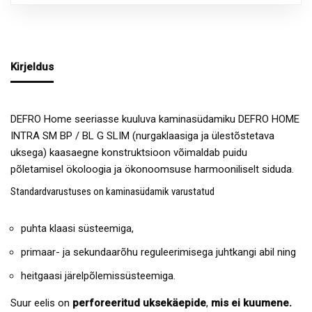
Kirjeldus
DEFRO Home seeriasse kuuluva kaminasüdamiku DEFRO HOME
INTRA SM BP / BL G SLIM (nurgaklaasiga ja ülestõstetava
uksega) kaasaegne konstruktsioon võimaldab puidu
põletamisel ökoloogia ja ökonoomsuse harmooniliselt siduda.
Standardvarustuses on kaminasüdamik varustatud
puhta klaasi süsteemiga,
primaar- ja sekundaarõhu reguleerimisega juhtkangi abil ning
heitgaasi järelpõlemissüsteemiga.
Suur eelis on
perforeeritud uksekäepide
,
mis ei kuumene.