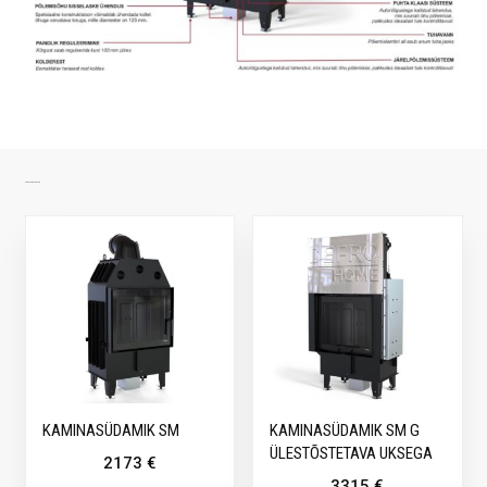
SARNASED TOOTED
KAMINASÜDAMIK SM
KAMINASÜDAMIK SM G
ÜLESTÕSTETAVA UKSEGA
2173
€
3315
€