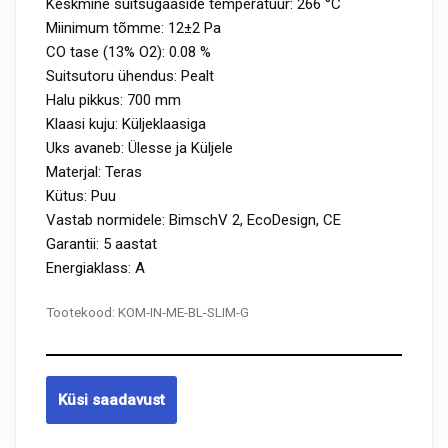
Keskmine suitsugaaside temperatuur: 266 °C
Miinimum tõmme: 12±2 Pa
CO tase (13% O2): 0.08 %
Suitsutoru ühendus: Pealt
Halu pikkus: 700 mm
Klaasi kuju: Küljeklaasiga
Uks avaneb: Ülesse ja Küljele
Materjal: Teras
Kütus: Puu
Vastab normidele: BimschV 2, EcoDesign, CE
Garantii: 5 aastat
Energiaklass: A
Tootekood:
KOM-IN-ME-BL-SLIM-G
Küsi saadavust