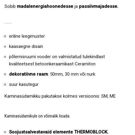
Sobib
madalenergiahoonedesse
ja
passiivmajadesse.
KAMINASÜDAMIKU EELISED:
eriline leegimuster
kaasaegne disain
põlemisruumi vooder on valmistatud tulekindlast
kvaliteetsest betoonkeraamikast Ceramiton
dekoratiivne raam
: 50mm, 30 mm või nurk
suur kasutegur
Kaminasüdamikku pakutakse kolmes versioonis: SM, ME
Kaminasüdamikule on võimalik lisada:
Soojustsalvestavaid elemente THERMOBLOCK.