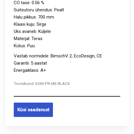
CO tase:
0.06 %
Suitsutoru ühendus:
Pealt
Halu pikkus:
700 mm
Klaasi kuju:
Sirge
Uks avaneb:
Küljele
Materjal: Teras
Kütus:
Puu
Vastab normidele: BimschV 2, EcoDesign, CE
Garantii: 5 aastat
Energaiklass: A+
Tootekood:
KOM-PR-ME-BLACK
Küsi saadavust