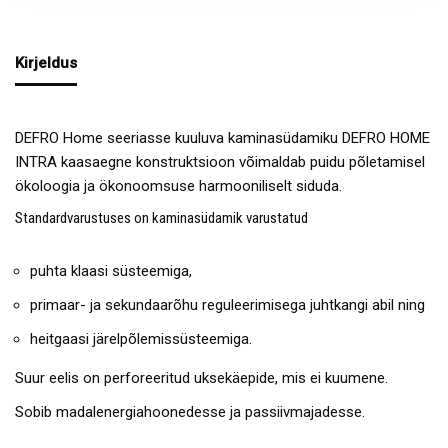
Kirjeldus
DEFRO Home seeriasse kuuluva kaminasüdamiku DEFRO HOME
INTRA kaasaegne konstruktsioon võimaldab puidu põletamisel
ökoloogia ja ökonoomsuse harmooniliselt siduda.
Standardvarustuses on kaminasüdamik varustatud
puhta klaasi süsteemiga,
primaar- ja sekundaarõhu reguleerimisega juhtkangi abil ning
heitgaasi järelpõlemissüsteemiga.
Suur eelis on perforeeritud uksekäepide, mis ei kuumene.
Sobib madalenergiahoonedesse ja passiivmajadesse.