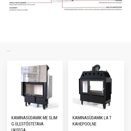
SARNASED TOOTED
KAMINASÜDAMIK ME SLIM
KAMINASÜDAMIK LA T
G ÜLESTÕSTETAVA
KAHEPOOLNE
UKSEGA