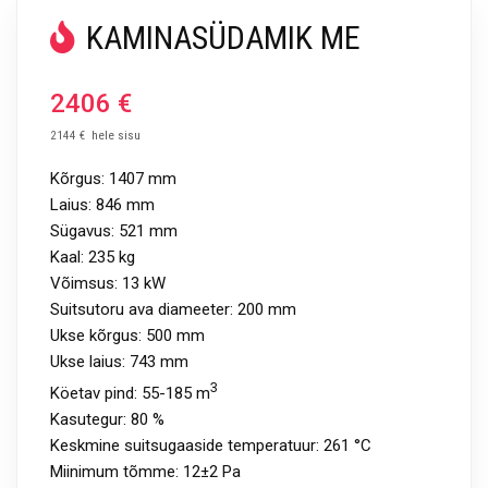
KAMINASÜDAMIK ME
2406
€
2144 € hele sisu
Kõrgus:
1407
mm
Laius:
846
mm
Sügavus:
521 mm
Kaal:
235 kg
Võimsus:
13 kW
Suitsutoru ava diameeter:
200 mm
Ukse kõrgus: 500 mm
Ukse laius: 743 mm
3
Köetav pind: 55
-185 m
Kasutegur:
80 %
Keskmine suitsugaaside temperatuur:
261 °C
Miinimum tõmme:
12±2 Pa