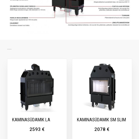
SARNASED TOOTED
KAMINASÜDAMIK LA
KAMINASÜDAMIK SM SLIM
2593
€
2078
€