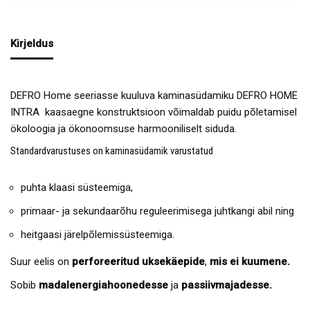
Kirjeldus
DEFRO Home seeriasse kuuluva kaminasüdamiku DEFRO HOME
INTRA kaasaegne konstruktsioon võimaldab puidu põletamisel
ökoloogia ja ökonoomsuse harmooniliselt siduda.
Standardvarustuses on kaminasüdamik varustatud
puhta klaasi süsteemiga,
primaar- ja sekundaarõhu reguleerimisega juhtkangi abil ning
heitgaasi järelpõlemissüsteemiga.
Suur eelis on
perforeeritud uksekäepide
,
mis ei kuumene.
Sobib
madalenergiahoonedesse
ja
passiivmajadesse.