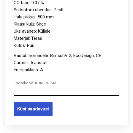
CO tase:
0.07 %
Suitsutoru ühendus:
Pealt
Halu pikkus: 50
0 mm
Klaasi kuju:
Sirge
Uks avaneb:
Küljele
Materjal: Teras
Kütus:
Puu
Vastab normidele: BimschV 2, EcoDesign, CE
Garantii: 5 aastat
Energaiklass: A
Tootekood:
KOM-PR-SM
Küsi saadavust