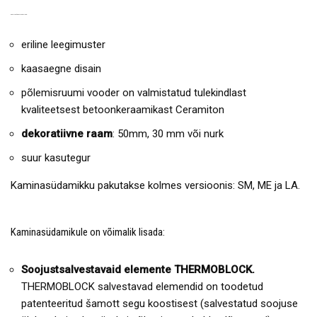
KAMINASÜDAMIKU EELISED:
eriline leegimuster
kaasaegne disain
põlemisruumi vooder on valmistatud tulekindlast
kvaliteetsest betoonkeraamikast Ceramiton
dekoratiivne raam
: 50mm, 30 mm või nurk
suur kasutegur
Kaminasüdamikku pakutakse kolmes versioonis: SM, ME ja LA.
Kaminasüdamikule on võimalik lisada:
Soojustsalvestavaid elemente THERMOBLOCK.
THERMOBLOCK salvestavad elemendid on toodetud
patenteeritud šamott segu koostisest (salvestatud soojuse