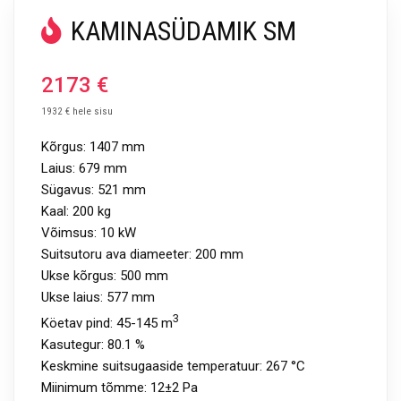
KAMINASÜDAMIK SM
2173
€
1932 € hele sisu
Kõrgus:
1407
mm
Laius:
679
mm
Sügavus:
521 mm
Kaal:
200 kg
Võimsus:
10 kW
Suitsutoru ava diameeter:
200 mm
Ukse kõrgus: 500 mm
Ukse laius: 577 mm
3
Köetav pind: 45
-145 m
Kasutegur:
80.1 %
Keskmine suitsugaaside temperatuur:
267 °C
Miinimum tõmme:
12±2 Pa