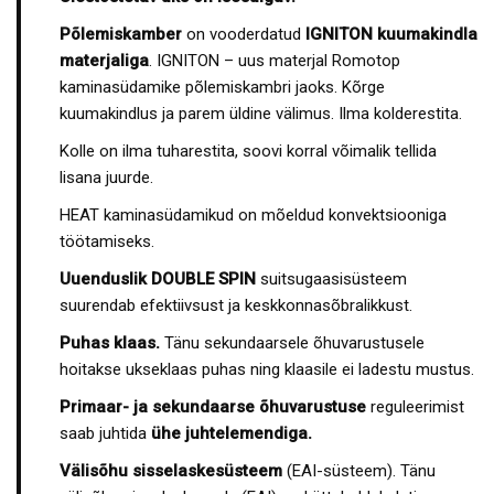
Põlemiskamber
on vooderdatud
IGNITON kuumakindla
materjaliga
. IGNITON – uus materjal Romotop
kaminasüdamike põlemiskambri jaoks. Kõrge
kuumakindlus ja parem üldine välimus. Ilma kolderestita.
Kolle on ilma tuharestita, soovi korral võimalik tellida
lisana juurde.
HEAT kaminasüdamikud on mõeldud konvektsiooniga
töötamiseks.
Uuenduslik DOUBLE SPIN
suitsugaasisüsteem
suurendab efektiivsust ja keskkonnasõbralikkust.
Puhas klaas.
Tänu sekundaarsele õhuvarustusele
hoitakse ukseklaas puhas ning klaasile ei ladestu mustus.
Primaar- ja sekundaarse õhuvarustuse
reguleerimist
saab juhtida
ühe juhtelemendiga.
Välisõhu sisselaskesüsteem
(EAI-süsteem). Tänu