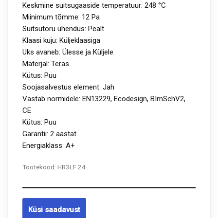
Keskmine suitsugaaside temperatuur: 248 °C
Miinimum tõmme: 12 Pa
Suitsutoru ühendus: Pealt
Klaasi kuju: Küljeklaasiga
Uks avaneb: Ülesse ja Küljele
Materjal: Teras
Kütus: Puu
Soojasalvestus element: Jah
Vastab normidele: EN13229, Ecodesign, BImSchV2,
CE
Kütus: Puu
Garantii: 2 aastat
Energiaklass: A+
Tootekood:
HR3LF 24
Küsi saadavust