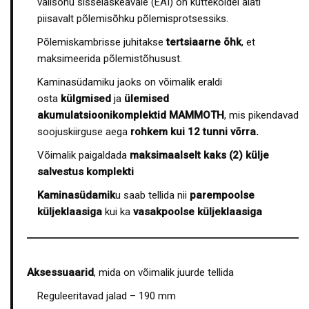
välisõhu sisselaskeavale (EAI) on küttekoldel alati
piisavalt põlemisõhku põlemisprotsessiks.
Põlemiskambrisse juhitakse
tertsiaarne õhk
, et
maksimeerida põlemistõhusust.
Kaminasüdamiku jaoks on võimalik eraldi
osta
külgmised
ja
ülemised
akumulatsioonikomplektid MAMMOTH
, mis pikendavad
soojuskiirguse aega
rohkem kui 12 tunni võrra.
Võimalik paigaldada
maksimaalselt kaks (2) külje
salvestus komplekti
Kaminasüdamik
u saab tellida nii
parempoolse
küljeklaasiga
kui ka
vasakpoolse küljeklaasiga
Aksessuaarid
, mida on võimalik juurde tellida
Reguleeritavad jalad – 190 mm