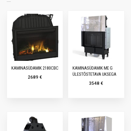
SARNASED TOOTED
KAMINASÜDAMIK 2180CBC
KAMINASÜDAMIK ME G
ÜLESTÕSTETAVA UKSEGA
2689
€
3548
€