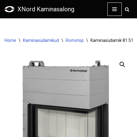
XNord Kaminasalong
Skip
to
content
Home
\
Kaminasüdamikud
\
Romotop
\
Kaminasüdamik 81.51.40