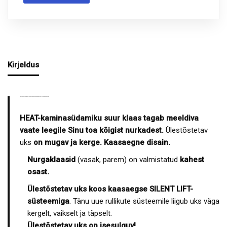
Kirjeldus
HEAT KAMINASÜDAMIK ÜLESTÕSTETAVA UKSEGA JA SPLIT NURGAKLAASIGA
HEAT-kaminasüdamiku suur klaas tagab meeldiva
vaate leegile Sinu toa kõigist nurkadest.
Ülestõstetav
uks
on mugav ja kerge. Kaasaegne disain.
Nurgaklaasid
(vasak, parem) on valmistatud
kahest
osast.
Ülestõstetav uks koos kaasaegse SILENT LIFT-
süsteemiga
. Tänu uue rullikute süsteemile liigub uks väga
kergelt, vaikselt ja täpselt.
Ülestõstetav uks on isesulguv!