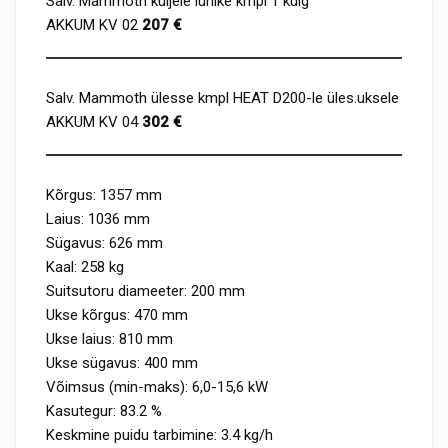
Salv. Mammoth küljele lühike kmpl 1 külg
AKKUM KV 02
207 €
Salv. Mammoth ülesse kmpl HEAT D200-le üles.uksele
AKKUM KV 04
302 €
Kõrgus: 1357 mm
Laius: 1036 mm
Sügavus: 626 mm
Kaal: 258 kg
Suitsutoru diameeter: 200 mm
Ukse kõrgus: 470 mm
Ukse laius: 810 mm
Ukse sügavus: 400 mm
Võimsus (min-maks): 6,0-15,6 kW
Kasutegur: 83.2 %
Keskmine puidu tarbimine: 3.4 kg/h