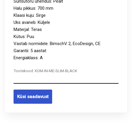
Suitsutoru ühendus: Pealt
Halu pikkus: 700 mm
Klaasi kuju: Sirge
Uks avaneb: Küljele
Materjal: Teras
Kütus: Puu
Vastab normidele: BimschV 2, EcoDesign, CE
Garantii: 5 aastat
Energiaklass: A
Tootekood:
KOM-IN-ME-SLIM-BLACK
Küsi saadavust