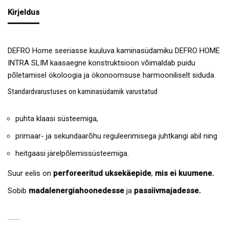
Kirjeldus
DEFRO Home seeriasse kuuluva kaminasüdamiku DEFRO HOME
INTRA SLIM kaasaegne konstruktsioon võimaldab puidu
põletamisel ökoloogia ja ökonoomsuse harmooniliselt siduda.
Standardvarustuses on kaminasüdamik varustatud
puhta klaasi süsteemiga,
primaar- ja sekundaarõhu reguleerimisega juhtkangi abil ning
heitgaasi järelpõlemissüsteemiga.
Suur eelis on
perforeeritud uksekäepide
,
mis ei kuumene.
Sobib
madalenergiahoonedesse
ja
passiivmajadesse.
KAMINASÜDAMIKU EELISED: