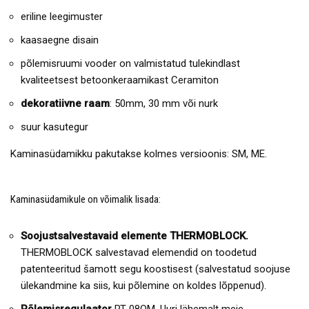
eriline leegimuster
kaasaegne disain
põlemisruumi vooder on valmistatud tulekindlast
kvaliteetsest betoonkeraamikast Ceramiton
dekoratiivne raam
: 50mm, 30 mm või nurk
suur kasutegur
Kaminasüdamikku pakutakse kolmes versioonis: SM, ME.
Kaminasüdamikule on võimalik lisada:
Soojustsalvestavaid elemente THERMOBLOCK.
THERMOBLOCK salvestavad elemendid on toodetud
patenteeritud šamott segu koostisest (salvestatud soojuse
ülekandmine ka siis, kui põlemine on koldes lõppenud).
Põlemisregulaator
RT-08OM. Uuri lähemalt meie