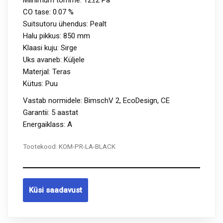
CO tase:
0.07 %
Suitsutoru ühendus:
Pealt
Halu pikkus:
850 mm
Klaasi kuju:
Sirge
Uks avaneb:
Küljele
Materjal: Teras
Kütus:
Puu
Vastab normidele: BimschV 2, EcoDesign, CE
Garantii: 5 aastat
Energaiklass: A
Tootekood:
KOM-PR-LA-BLACK
Küsi saadavust