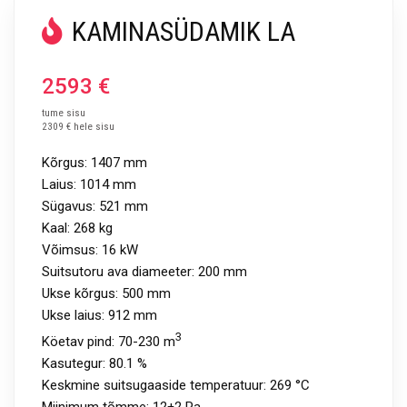
KAMINASÜDAMIK LA
2593
€
tume sisu
2309 € hele sisu
Kõrgus:
1407
mm
Laius:
1014
mm
Sügavus:
521 mm
Kaal:
268 kg
Võimsus:
16 kW
Suitsutoru ava diameeter:
200 mm
Ukse kõrgus: 500 mm
Ukse laius: 912 mm
3
Köetav pind:
70-230 m
Kasutegur:
80.1 %
Keskmine suitsugaaside temperatuur:
269 °C
Miinimum tõmme:
12±2 Pa