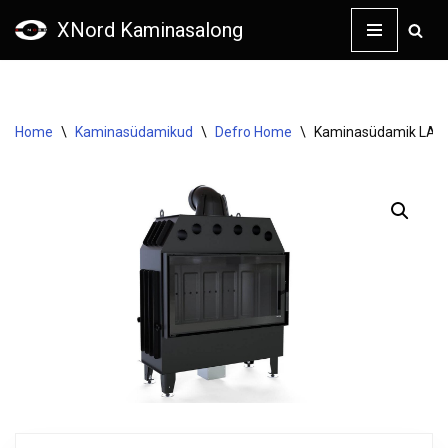
XNord Kaminasalong
Skip
to
content
Home
\
Kaminasüdamikud
\
Defro Home
\
Kaminasüdamik LA