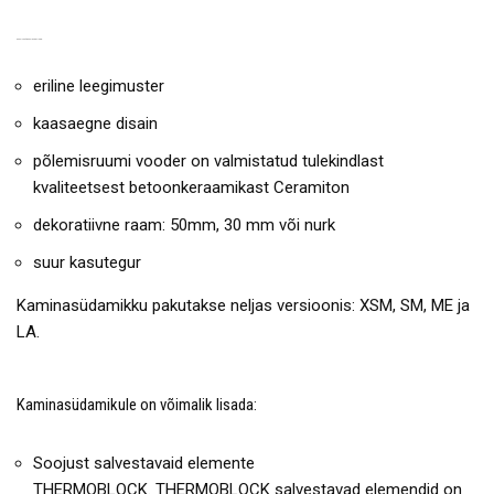
KAMINASÜDAMIKU EELISED:
eriline leegimuster
kaasaegne disain
põlemisruumi vooder on valmistatud tulekindlast
kvaliteetsest betoonkeraamikast Ceramiton
dekoratiivne raam: 50mm, 30 mm või nurk
suur kasutegur
Kaminasüdamikku pakutakse neljas versioonis: XSM, SM, ME ja
LA.
Kaminasüdamikule on võimalik lisada:
Soojust salvestavaid elemente
THERMOBLOCK. THERMOBLOCK salvestavad elemendid on