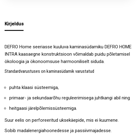
Kirjeldus
DEFRO Home seeriasse kuuluva kaminasüdamiku DEFRO HOME
INTRA kaasaegne konstruktsioon võimaldab puidu põletamisel
ökoloogia ja ökonoomsuse harmooniliselt siduda.
Standardvarustuses on kaminasüdamik varustatud
puhta klaasi süsteemiga,
primaar- ja sekundaarõhu reguleerimisega juhtkangi abil ning
heitgaasi järelpõlemissüsteemiga.
Suur eelis on perforeeritud uksekäepide, mis ei kuumene.
Sobib madalenergiahoonedesse ja passiivmajadesse.