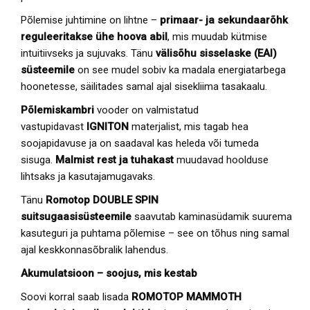
Põlemise juhtimine on lihtne –
primaar- ja sekundaarõhk
reguleeritakse ühe hoova abil
, mis muudab kütmise
intuitiivseks ja sujuvaks. Tänu
välisõhu sisselaske (EAI)
süsteemile
on see mudel sobiv ka madala energiatarbega
hoonetesse, säilitades samal ajal sisekliima tasakaalu.
Põlemiskambri
vooder on valmistatud
vastupidavast
IGNITON
materjalist, mis tagab hea
soojapidavuse ja on saadaval kas heleda või tumeda
sisuga.
Malmist rest ja tuhakast
muudavad hoolduse
lihtsaks ja kasutajamugavaks.
Tänu
Romotop
DOUBLE SPIN
suitsugaasisüsteemile
saavutab kaminasüdamik suurema
kasuteguri ja puhtama põlemise – see on tõhus ning samal
ajal keskkonnasõbralik lahendus.
Akumulatsioon – soojus, mis kestab
Soovi korral saab lisada
ROMOTOP MAMMOTH