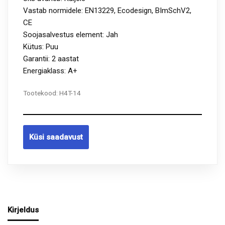
Vastab normidele: EN13229, Ecodesign, BImSchV2,
CE
Soojasalvestus element: Jah
Kütus: Puu
Garantii: 2 aastat
Energiaklass: A+
Tootekood:
H4T-14
Küsi saadavust
Kirjeldus