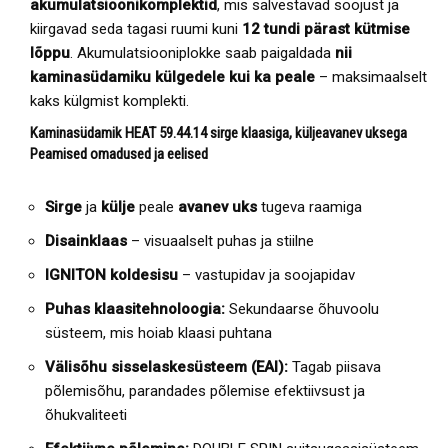
akumulatsioonikomplektid
, mis salvestavad soojust ja
kiirgavad seda tagasi ruumi kuni
12 tundi pärast kütmise
lõppu
. Akumulatsiooniplokke saab paigaldada
nii
kaminasüdamiku külgedele kui ka peale
– maksimaalselt
kaks külgmist komplekti.
Kaminasüdamik HEAT 59.44.14 sirge klaasiga, küljeavanev uksega
Peamised omadused ja eelised
Sirge
ja
külje
peale
avanev uks
tugeva raamiga
Disainklaas
– visuaalselt puhas ja stiilne
IGNITON koldesisu
– vastupidav ja soojapidav
Puhas klaasitehnoloogia:
Sekundaarse õhuvoolu
süsteem, mis hoiab klaasi puhtana
Välisõhu sisselaskesüsteem (EAI):
Tagab piisava
põlemisõhu, parandades põlemise efektiivsust ja
õhukvaliteeti