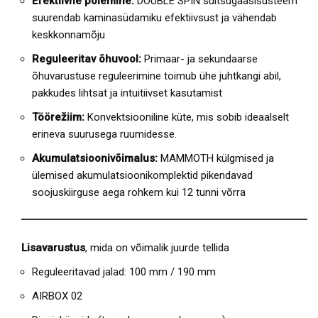
Efektiivne põlemine:
DOUBLE SPIN suitsugaasisüsteem
suurendab kaminasüdamiku efektiivsust ja vähendab
keskkonnamõju
Reguleeritav õhuvool:
Primaar- ja sekundaarse
õhuvarustuse reguleerimine toimub ühe juhtkangi abil,
pakkudes lihtsat ja intuitiivset kasutamist
Töörežiim:
Konvektsiooniline küte, mis sobib ideaalselt
erineva suurusega ruumidesse.
Akumulatsioonivõimalus:
MAMMOTH külgmised ja
ülemised akumulatsioonikomplektid pikendavad
soojuskiirguse aega rohkem kui 12 tunni võrra
Lisavarustus
, mida on võimalik juurde tellida
Reguleeritavad jalad: 100 mm / 190 mm
AIRBOX 02