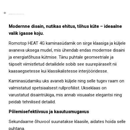
KAMINASÜDAMIK
HEAT 59.44.14 – SIRGE KLAASIGA, KÜLJEAVANEV UKS
Modernne disain, nutikas ehitus, tõhus küte – ideaalne
valik igasse koju.
Romotop HEAT 4G kaminasüdamik on sirge klaasiga ja küljele
avaneva uksega mudel, mis ühendab endas modernse disaini
ja energiatõhusa kütmise. Tänu puhtale geomeetriale ja
täpselt viimistletud detailidele sobib see suurepäraselt nii
kaasaegsetesse kui klassikalistesse interjööridesse.
Kaminasüdamiku uks avaneb küljele ning selle tugev raam on
valmistatud spetsiaalsest rullprofiilist. Ukseklaas on
varustatud disaintrükiga, mis annab visuaalse elegantsi ning
peidab tehnilised detailid.
Põlemisefektiivsus ja kasutusmugavus
Sekundaarne õhuvool suunatakse klaasile, aidates hoida selle
puhtana.