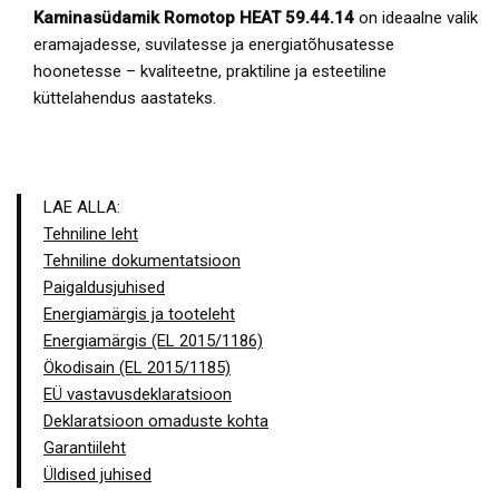
Kaminasüdamik Romotop HEAT 59.44.14
on ideaalne valik
eramajadesse, suvilatesse ja energiatõhusatesse
hoonetesse – kvaliteetne, praktiline ja esteetiline
küttelahendus aastateks.
LAE ALLA:
Tehniline leht
Tehniline dokumentatsioon
Paigaldusjuhised
Energiamärgis ja tooteleht
Energiamärgis (EL 2015/1186)
Ökodisain (EL 2015/1185)
EÜ vastavusdeklaratsioon
Deklaratsioon omaduste kohta
Garantiileht
Üldised juhised