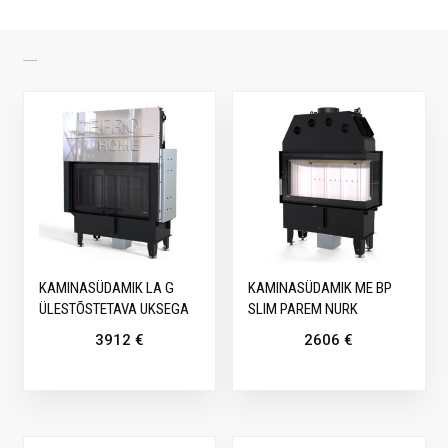
SARNASED TOOTED
KAMINASÜDAMIK LA G
KAMINASÜDAMIK ME BP
ÜLESTÕSTETAVA UKSEGA
SLIM PAREM NURK
3912
€
2606
€