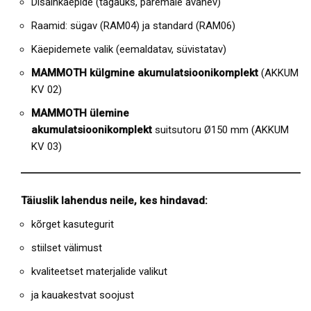
Disainkäepide (tagauks, paremale avanev)
Raamid: sügav (RAM04) ja standard (RAM06)
Käepidemete valik (eemaldatav, süvistatav)
MAMMOTH külgmine akumulatsioonikomplekt
(AKKUM
KV 02)
MAMMOTH ülemine
akumulatsioonikomplekt
suitsutoru Ø150 mm (AKKUM
KV 03)
Täiuslik lahendus neile, kes hindavad:
kõrget kasutegurit
stiilset välimust
kvaliteetset materjalide valikut
ja kauakestvat soojust