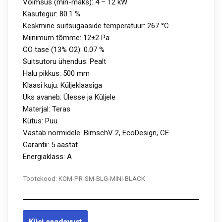
Võimsus (min-maks): 4 – 12 kW
Kasutegur: 80.1 %
Keskmine suitsugaaside temperatuur: 267 °C
Miinimum tõmme: 12±2 Pa
CO tase (13% O2): 0.07 %
Suitsutoru ühendus: Pealt
Halu pikkus: 500 mm
Klaasi kuju: Küljeklaasiga
Uks avaneb: Ülesse ja Küljele
Materjal: Teras
Kütus: Puu
Vastab normidele: BimschV 2, EcoDesign, CE
Garantii: 5 aastat
Energiaklass: A
Tootekood:
KOM-PR-SM-BLG-MINI-BLACK
Küsi saadavust