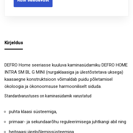
Kirjeldus
DEFRO Home seeriasse kuuluva kaminasüdamiku DEFRO HOME
INTRA SM BL G MINI (nurgaklaasiga ja ülestõstetava uksega)
kaasaegne konstruktsioon võimaldab puidu põletamisel
ökoloogia ja ökonoomsuse harmooniliselt siduda.
Standardvarustuses on kaminasüdamik varustatud
puhta klaasi süsteemiga,
primaar- ja sekundaarõhu reguleerimisega juhtkangi abil ning
heitgaasi järelpõlemissüsteemiga.