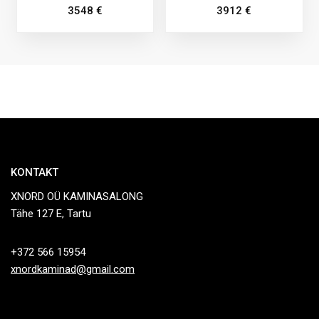
3548
€
3912
€
KONTAKT
XNORD OÜ KAMINASALONG
Tähe 127 E, Tartu
+372 566 15954
xnordkaminad@gmail.com