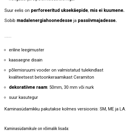
Suur eelis on
perforeeritud uksekäepide
,
mis ei kuumene.
Sobib
madalenergiahoonedesse
ja
passiivmajadesse.
KAMINASÜDAMIKU EELISED:
eriline leegimuster
kaasaegne disain
põlemisruumi vooder on valmistatud tulekindlast
kvaliteetsest betoonkeraamikast Ceramiton
dekoratiivne raam
: 50mm, 30 mm või nurk
suur kasutegur
Kaminasüdamikku pakutakse kolmes versioonis: SM, ME ja LA.
Kaminasüdamikule on võimalik lisada: