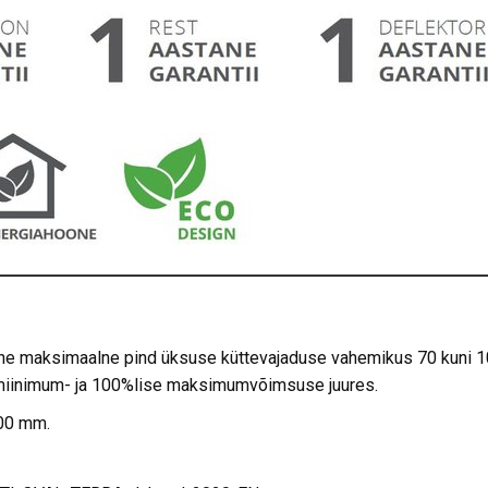
ine maksimaalne pind üksuse küttevajaduse vahemikus 70 kuni 
 miinimum- ja 100%lise maksimumvõimsuse juures.
100 mm.