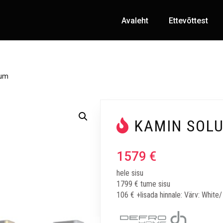
Avaleht
Ettevõttest
lum
KAMIN SOL
1579
€
hele sisu
1799 € tume sisu
106 € +lisada hinnale: Värv: Whit