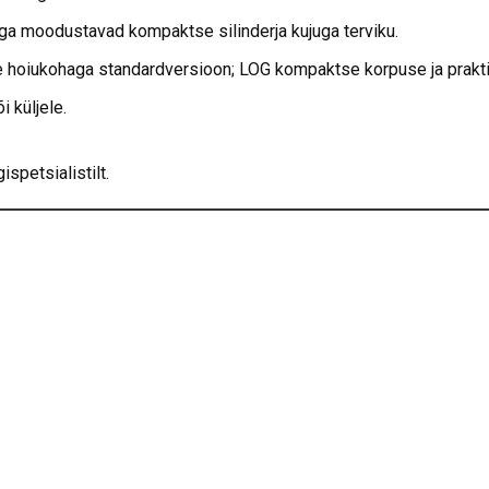
a moodustavad kompaktse silinderja kujuga terviku.
 hoiukohaga standardversioon; LOG kompaktse korpuse ja praktili
 küljele.
spetsialistilt.