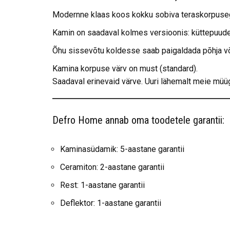
Modernne klaas koos kokku sobiva teraskorpuseg
Kamin on saadaval kolmes versioonis: küttepuude
Õhu sissevõtu koldesse saab paigaldada põhja või
Kamina korpuse värv on must (standard).
Saadaval erinevaid värve. Uuri lähemalt meie müügi
Defro Home annab oma toodetele garantii:
Kaminasüdamik: 5-aastane garantii
Ceramiton: 2-aastane garantii
Rest: 1-aastane garantii
Deflektor: 1-aastane garantii