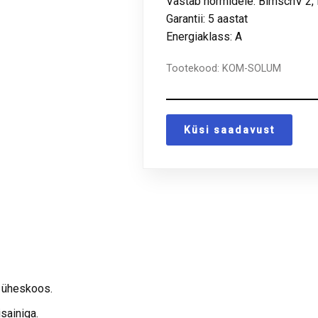
Vastab normidele: BimschV 2,
Garantii: 5 aastat
Energiaklass: A
Tootekood:
KOM-SOLUM
Küsi saadavust
e üheskoos.
sainiga.