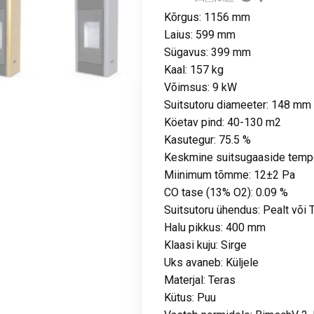
Kõrgus: 1156 mm
Laius: 599 mm
Sügavus: 399 mm
Kaal: 157 kg
Võimsus: 9 kW
Suitsutoru diameeter: 148 mm
Köetav pind: 40-130 m2
Kasutegur: 75.5 %
Keskmine suitsugaaside tempe
Miinimum tõmme: 12±2 Pa
CO tase (13% O2): 0.09 %
Suitsutoru ühendus: Pealt või 
Halu pikkus: 400 mm
Klaasi kuju: Sirge
Uks avaneb: Küljele
Materjal: Teras
Kütus: Puu