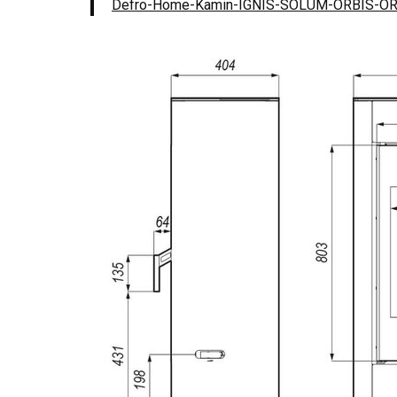
Defro-Home-Kamin-IGNIS-SOLUM-ORBIS-OR