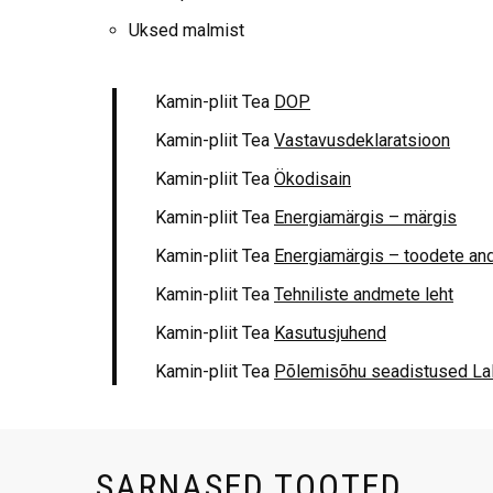
Uksed malmist
Kamin-pliit Tea
DOP
Kamin-pliit Tea
Vastavusdeklaratsioon
Kamin-pliit Tea
Ökodisain
Kamin-pliit Tea
Energiamärgis – märgis
Kamin-pliit Tea
Energiamärgis – toodete an
Kamin-pliit Tea
Tehniliste andmete leht
Kamin-pliit Tea
Kasutusjuhend
Kamin-pliit Tea
Põlemisõhu seadistused La
SARNASED TOOTED