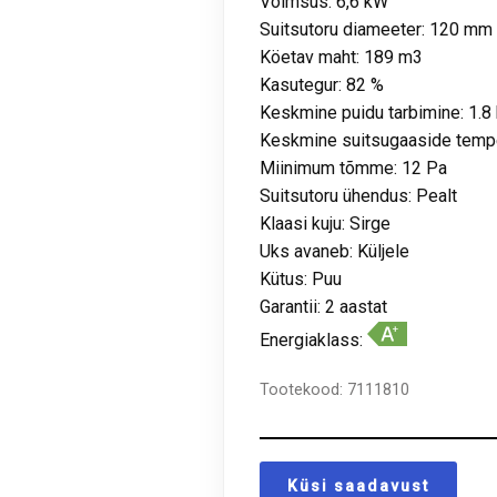
Võimsus: 6,6 kW
Suitsutoru diameeter: 120 mm
Köetav maht: 189 m3
Kasutegur: 82 %
Keskmine puidu tarbimine: 1.8
Keskmine suitsugaaside tempe
Miinimum tõmme: 12 Pa
Suitsutoru ühendus: Pealt
Klaasi kuju: Sirge
Uks avaneb: Küljele
Kütus: Puu
Garantii: 2 aastat
Energiaklass:
Tootekood:
7111810
Küsi saadavust