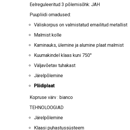
Eelreguleeritud 3 põlemisõhk: JAH
Puupliidi omadused:
Väliskorpus on valmistatud emailitud metallist
Malmist kolle
Kaminauks, ülemine ja alumine plaat malmist
Kuumakindel klaas kuni 750°
Väljavõetav tuhakast
Järelpõlemine
Pliidiplaat
Kopruse värv : bianco
TEHNOLOOGIAD
Järelpõlemine
Klaasi puhastussüsteem