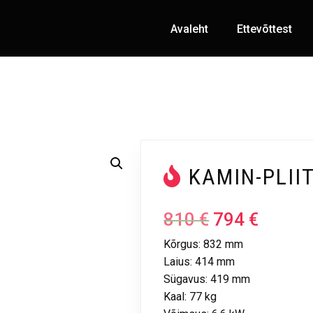
Avaleht
Ettevõttest
KAMIN-PLII
810
€
794
€
Kõrgus: 832 mm
Laius: 414 mm
Sügavus: 419 mm
Kaal: 77 kg