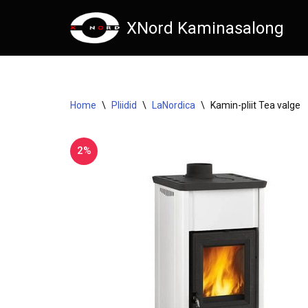
XNord Kaminasalong
Skip
to
content
Home
\
Pliidid
\
LaNordica
\
Kamin-pliit Tea valge
2%