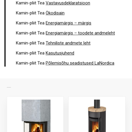
Kamin-pliit Tea
Vastavusdeklaratsioon
Kamin-pliit Tea
Ökodisain
Kamin-pliit Tea
Energiamärgis – märgis
Kamin-pliit Tea
Energiamärgis – toodete andmeleht
Kamin-pliit Tea
Tehniliste andmete leht
Kamin-pliit Tea
Kasutusjuhend
Kamin-pliit Tea
Põlemisõhu seadistused LaNordica
SARNASED TOOTED