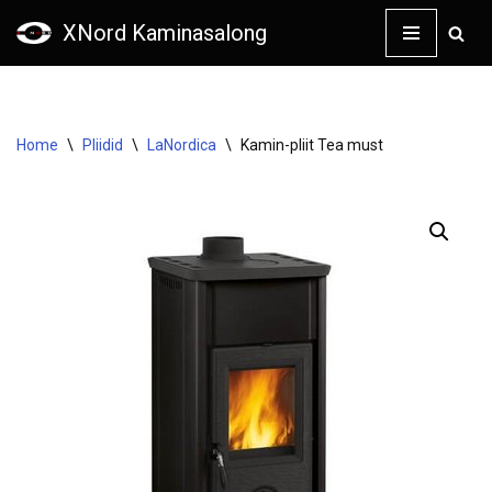
XNord Kaminasalong
Skip
to
content
Home
\
Pliidid
\
LaNordica
\
Kamin-pliit Tea must