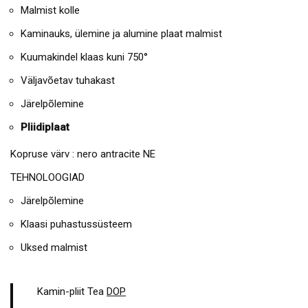
Malmist kolle
Kaminauks, ülemine ja alumine plaat malmist
Kuumakindel klaas kuni 750°
Väljavõetav tuhakast
Järelpõlemine
Pliidiplaat
Kopruse värv : nero antracite NE
TEHNOLOOGIAD
Järelpõlemine
Klaasi puhastussüsteem
Uksed malmist
Kamin-pliit Tea
DOP