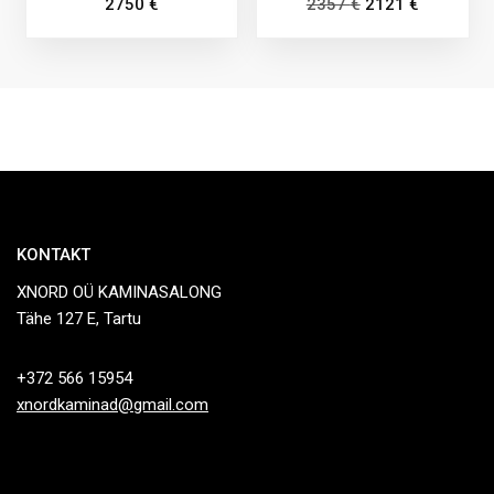
2750
€
2357
€
2121
€
KONTAKT
XNORD OÜ KAMINASALONG
Tähe 127 E, Tartu
+372 566 15954
xnordkaminad@gmail.com