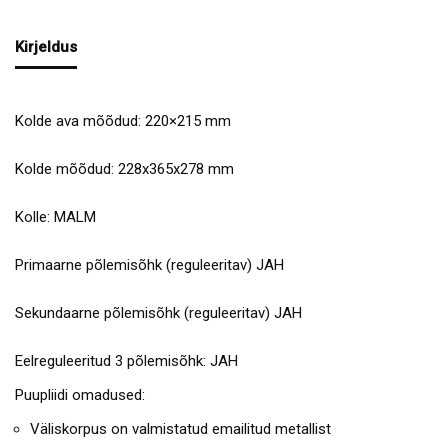
Kirjeldus
Kolde ava mõõdud: 220×215 mm
Kolde mõõdud: 228x365x278 mm
Kolle: MALM
Primaarne põlemisõhk (reguleeritav) JAH
Sekundaarne põlemisõhk (reguleeritav) JAH
Eelreguleeritud 3 põlemisõhk: JAH
Puupliidi omadused:
Väliskorpus on valmistatud emailitud metallist