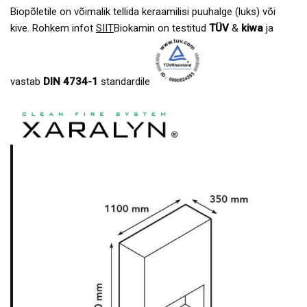
Biopõletile on võimalik tellida keraamilisi puuhalge (luks) või
kive. Rohkem infot
SIIT
Biokamin on testitud
TÜV
&
kiwa
ja
vastab
DIN 4734-1
standardile