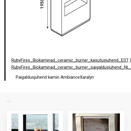
RubyFires_Biokaminad_ceramic_burner_kasutusjuhend_EST
RubyFires_Biokaminad_ceramic_burner_paigaldusjuhend_N
Paigaldusjuhend kamin AmbianceXaralyn
SARNASED TOOTED