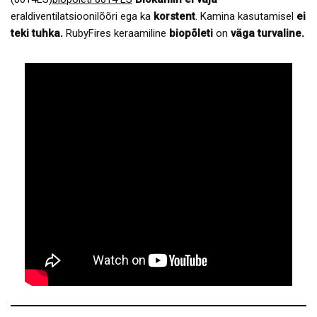
eraldiventilatsioonilõõri ega ka
korstent
. Kamina kasutamisel
ei
teki tuhka.
RubyFires keraamiline
biopõleti
on
väga turvaline.