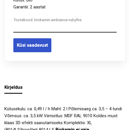
Kütus: Bio
Garantii: 2 aastat
Tootekood:
biokamin-ambiance-rubyfire
Küsi saadavust
Kirjeldus
Kütusekulu: ca. 0,49 l / h Maht: 2 l Põlemisaeg ca. 3,5 – 4 tundi
Võimsus: ca. 3,5 kW Viimistlus: MDF RAL 9010 Koldes must
klaas 3D-efekti saavutamiseks Komplektis: XL
(8014LS)
biopõleti 8014 LS
Biokamin
ei vaja