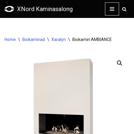
XNord Kaminasalong
Skip
to
content
Home
\
Biokaminad
\
Xaralyn
\
Biokamin AMBIANCE