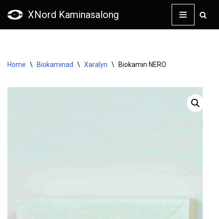
XNord Kaminasalong
Skip
to
content
Home
\
Biokaminad
\
Xaralyn
\
Biokamin NERO