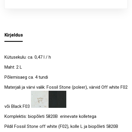
Kirjeldus
Kütusekulu: ca. 0,47 l / h
Maht: 2 L
Põlemisaeg ca. 4 tundi
Materjali ja värvi valik: Fossil Stone (poleer), värvid Off white F02
või Black F03
Komplektis: biopõleti 5820B erinevate kolletega
Pildil Fossil Stone off white (F02), kolle L ja biopõleti 5820B