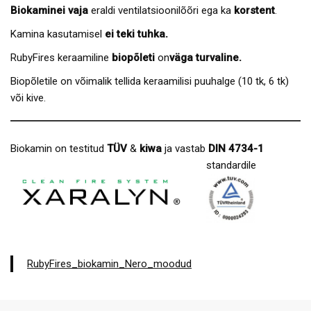
Biokamin
ei vaja
eraldi ventilatsioonilõõri ega ka
korstent
.
Kamina kasutamisel
ei teki tuhka.
RubyFires keraamiline
biopõleti
on
väga turvaline.
Biopõletile on võimalik tellida keraamilisi puuhalge (10 tk, 6 tk)
või kive.
Biokamin on testitud
TÜV
&
kiwa
ja vastab
DIN 4734-1
standardile
RubyFires_biokamin_Nero_moodud