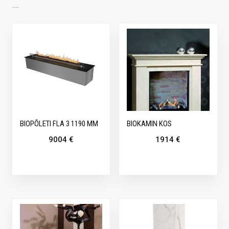
SARNASED TOOTED
BIOPÕLETI FLA 3 1190 MM
BIOKAMIN KOS
9004
€
1914
€