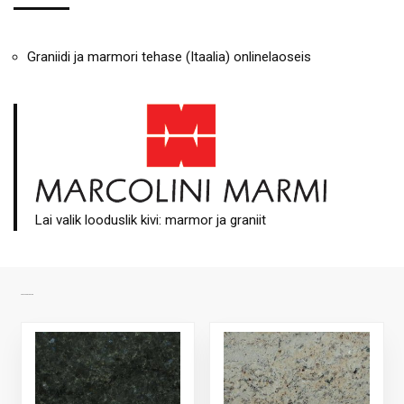
Graniidi ja marmori tehase (Itaalia) onlinelaoseis
Lai valik looduslik kivi: marmor ja graniit
SARNASED TOOTED