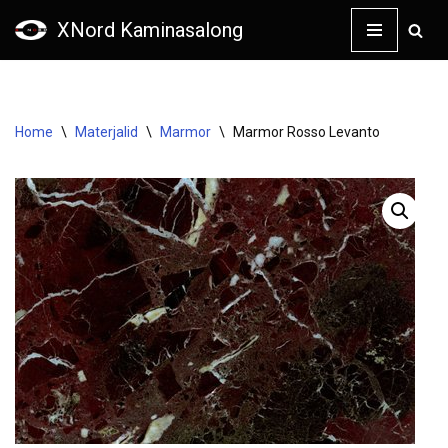
XNord Kaminasalong
Skip
to
content
Home
\
Materjalid
\
Marmor
\
Marmor Rosso Levanto