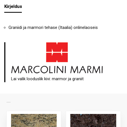
Kirjeldus
Graniidi ja marmori tehase (Itaalia) onlinelaoseis
Lai valik looduslik kivi: marmor ja graniit
SARNASED TOOTED