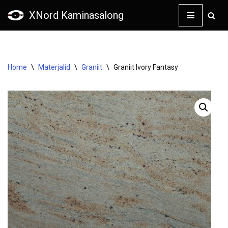
XNord Kaminasalong
Skip
to
content
Home
\
Materjalid
\
Graniit
\
Graniit Ivory Fantasy