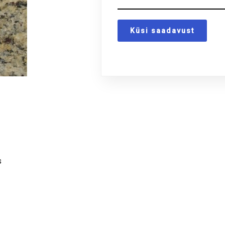
Küsi saadavust
s