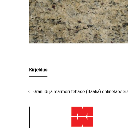
Kirjeldus
Graniidi ja marmori tehase (Itaalia) onlinelaosei