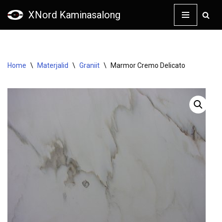
XNord Kaminasalong
Skip
to
content
Home
\
Materjalid
\
Graniit
\
Marmor Cremo Delicato