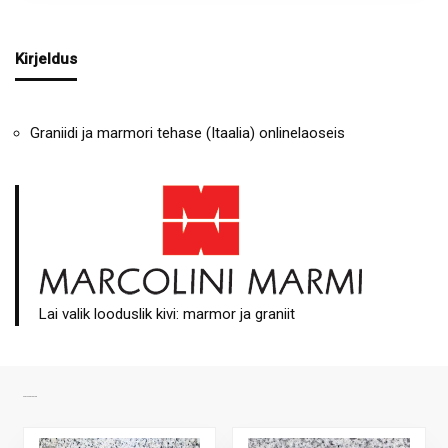
Kirjeldus
Graniidi ja marmori tehase (Itaalia) onlinelaoseis
Lai valik looduslik kivi: marmor ja graniit
SARNASED TOOTED