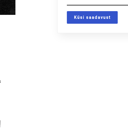
Küsi saadavust
s