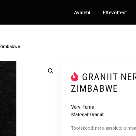
Avaleht
Ettevõttest
o Zimbabwe
GRANIIT NE
ZIMBABWE
Värv: Tume
Materjal: Graniit
Tootekood:
nero-assoluto-zimb