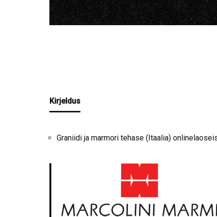
Kirjeldus
Graniidi ja marmori tehase (Itaalia) onlinelaosei