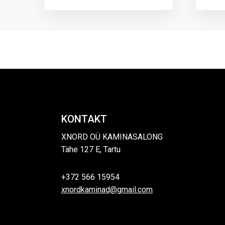
KONTAKT
XNORD OÜ KAMINASALONG
Tähe 127 E, Tartu
+372 566 15954
xnordkaminad@gmail.com