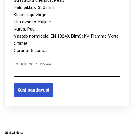
Suitsutoru ühendus: Pealt
Halu pikkus: 330 mm
Klaasi kuju: Sirge
Uks avaneb: Küljele
Kütus: Puu
Vastab normidele: EN 13240, BImSchV, Flamme Verte
5 tähte
Garantii: 5 aastat
Tootekood:
6156-44
Küsi saadavust
Kirjeldus