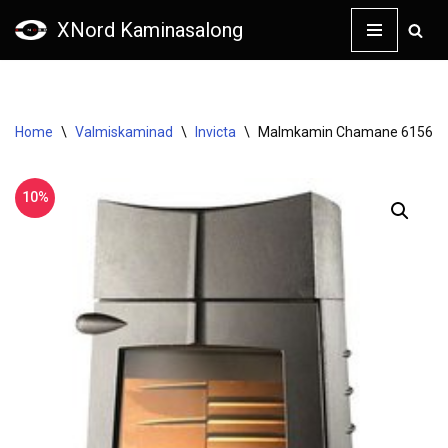
XNord Kaminasalong
Skip
to
content
Home
\
Valmiskaminad
\
Invicta
\
Malmkamin Chamane 6156-4
10%