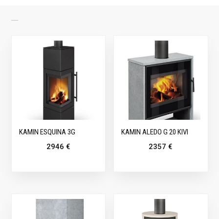
SARNASED TOOTED
KAMIN ESQUINA 3G
KAMIN ALEDO G 20 KIVI
2946
€
2357
€