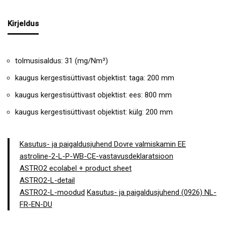
Kirjeldus
tolmusisaldus: 31 (mg/Nm³)
kaugus kergestisüttivast objektist: taga: 200 mm
kaugus kergestisüttivast objektist: ees: 800 mm
kaugus kergestisüttivast objektist: külg: 200 mm
Kasutus- ja paigaldusjuhend Dovre valmiskamin EE
astroline-2-L-P-WB-CE-vastavusdeklaratsioon
ASTRO2 ecolabel + product sheet
ASTRO2-L-detail
ASTRO2-L-moodud
Kasutus- ja paigaldusjuhend (0926) NL-
FR-EN-DU