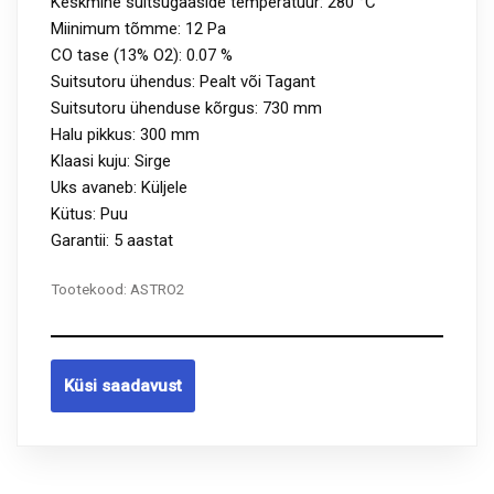
Keskmine suitsugaaside temperatuur: 280 °C
Miinimum tõmme: 12 Pa
CO tase (13% O2): 0.07 %
Suitsutoru ühendus: Pealt või Tagant
Suitsutoru ühenduse kõrgus: 730 mm
Halu pikkus: 300 mm
Klaasi kuju: Sirge
Uks avaneb: Küljele
Kütus: Puu
Garantii: 5 aastat
Tootekood:
ASTRO2
Küsi saadavust