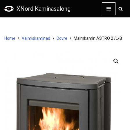
XNord Kaminasalong
Skip
to
content
Home
\
Valmiskaminad
\
Dovre
\
Malmkamin ASTRO 2 /L/B