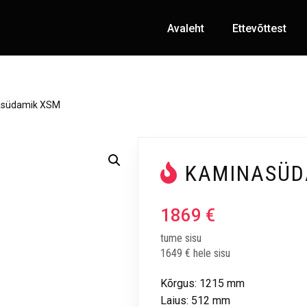
Avaleht
Ettevõttest
asüdamik XSM
KAMINASÜD
1869
€
tume sisu
1649 € hele sisu
Kõrgus:
1215
mm
Laius:
512
mm