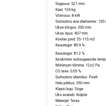
Sügavus:
521 mm
Kaal:
154 kg
Võimsus:
8 kW
Suitsutoru ava diameeter:
150
Ukse kõrgus: 500 mm
Ukse laius: 407 mm
Köetav pind: 35-115 m2
Kasutegur: 80.9 %
Kasutegur:
81.2 %
Keskmine suitsugaaside temp
Miinimum tõmme:
12±2 Pa
CO tase:
0.05 %
Suitsutoru ühendus:
Pealt
Halu pikkus:
350 mm
Klaasi kuju:
Sirge
Uks avaneb:
Küljele
Materjal: Teras