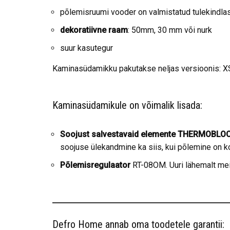
põlemisruumi vooder on valmistatud tulekindla
dekoratiivne raam
: 50mm, 30 mm või nurk
suur kasutegur
Kaminasüdamikku pakutakse neljas versioonis: X
Kaminasüdamikule on võimalik lisada:
Soojust salvestavaid elemente THERMOBLO
soojuse ülekandmine ka siis, kui põlemine on k
Põlemisregulaator
RT-08OM. Uuri lähemalt mei
Defro Home annab oma toodetele garantii: