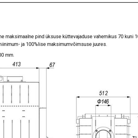
ine maksimaalne pind üksuse küttevajaduse vahemikus 70 kuni 
 miinimum- ja 100%lise maksimumvõimsuse juures.
100 mm.