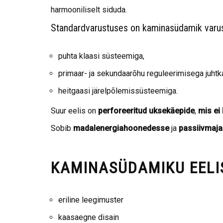
harmooniliselt siduda.
Standardvarustuses on kaminasüdamik varu
puhta klaasi süsteemiga,
primaar- ja sekundaarõhu reguleerimisega juhtka
heitgaasi järelpõlemissüsteemiga.
Suur eelis on
perforeeritud uksekäepide
,
mis ei
Sobib
madalenergiahoonedesse
ja
passiivmaja
KAMINASÜDAMIKU EELI
eriline leegimuster
kaasaegne disain