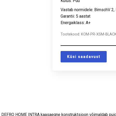
Kütus:
Puu
Vastab normidele: BimschV 2,
Garantii: 5 aastat
Energaiklass: A+
Tootekood:
KOM-PR-XSM-BLAC
Küsi saadavust
DEFRO HOME INTRA kaasaegne konstruktsioon võimaldab puidu