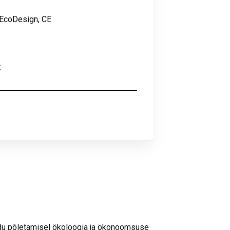
 EcoDesign, CE
K
 põletamisel ökoloogia ja ökonoomsuse