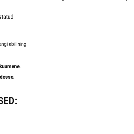
statud
ngi abil ning
 kuumene.
desse.
SED: