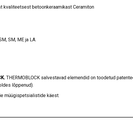
st kvaliteetsest betoonkeraamikast Ceramiton
SM, SM, ME ja LA.
CK.
THERMOBLOCK salvestavad elemendid on toodetud patenteeri
oldes lõppenud).
e müügispetsialistide käest.