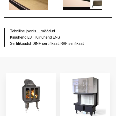
Tehniline joonis – mõõdud
Kiirjuhend EST
,
Kiirjuhend ENG
Sertifikaadid:
DIN+ sertifikaat
,
RRF serifikaat
SARNASED TOOTED