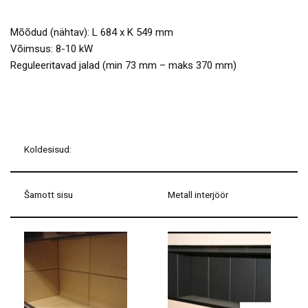
Mõõdud (nähtav): L 684 x K 549 mm
Võimsus: 8-10 kW
Reguleeritavad jalad (min 73 mm – maks 370 mm)
Koldesisud:
Šamott sisu
Metall interjöör