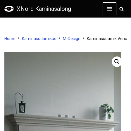
XNord Kaminasalong
Skip
to
content
Home
\
Kaminasüdamikud
\
M-Design
\
Kaminasüdamik Venus 