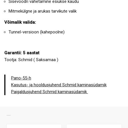
Sisevoodri vahetamine esiukse kaudu
Mitmekülgne ja arukas tarvikute valik
Võimalik valida:
Tunnel-versioon (kahepoolne)
Garantii: 5 aastat
Tootja: Schmid ( Saksamaa )
Pano-55-h
Kasutus- ja hooldusjuhend Schmid kaminasüdamik
Paigaldusjuhend Schmid kaminasüdamik
SARNASED TOOTED