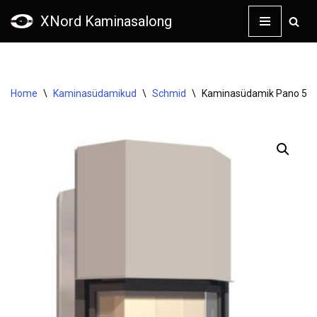
XNord Kaminasalong
Skip
to
content
Home
\
Kaminasüdamikud
\
Schmid
\
Kaminasüdamik Pano 5551