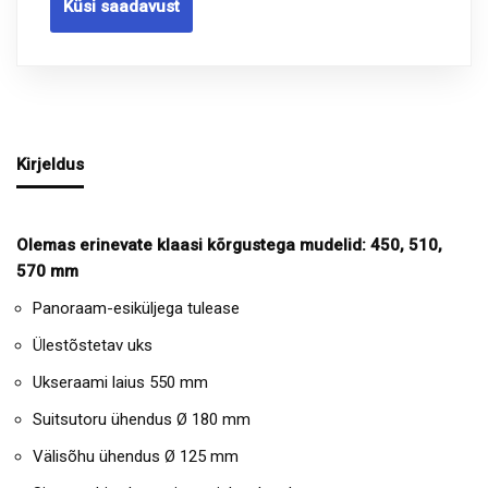
Küsi saadavust
Kirjeldus
Olemas erinevate klaasi kõrgustega mudelid: 450, 510,
570 mm
Panoraam-esiküljega tulease
Ülestõstetav uks
Ukseraami laius 550 mm
Suitsutoru ühendus Ø 180 mm
Välisõhu ühendus Ø 125 mm