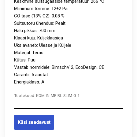
Keskmine suitsugaaside temperatuur: 266 °C
Miinimum tõmme: 12±2 Pa
CO tase (13% O2): 0.08 %
Suitsutoru ühendus: Pealt
Halu pikkus: 700 mm
Klaasi kuju: Küljeklaasiga
Uks avaneb: Ülesse ja Küljele
Materjal: Teras
Kütus: Puu
Vastab normidele: BimschV 2, EcoDesign, CE
Garantii: 5 aastat
Energiaklass: A
Tootekood:
KOM-IN-ME-BL-SLIM-G-1
Küsi saadavust