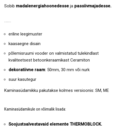
Sobib
madalenergiahoonedesse
ja
passiivmajadesse.
KAMINASÜDAMIKU EELISED:
eriline leegimuster
kaasaegne disain
põlemisruumi vooder on valmistatud tulekindlast
kvaliteetsest betoonkeraamikast Ceramiton
dekoratiivne raam
: 50mm, 30 mm või nurk
suur kasutegur
Kaminasüdamikku pakutakse kolmes versioonis: SM, ME
Kaminasüdamikule on võimalik lisada:
Soojustsalvestavaid elemente THERMOBLOCK.