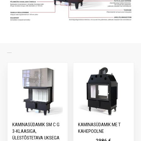
SARNASED TOOTED
KAMINASÜDAMIK SM C G
KAMINASÜDAMIK ME T
3-KLAASIGA,
KAHEPOOLNE
ÜLESTÕSTETAVA UKSEGA
2986
€