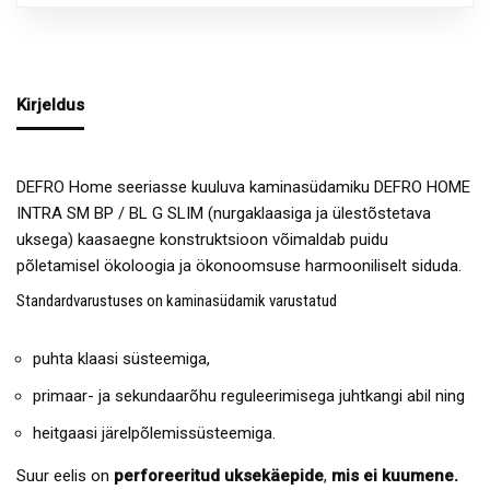
Kirjeldus
DEFRO Home seeriasse kuuluva kaminasüdamiku DEFRO HOME
INTRA SM BP / BL G SLIM (nurgaklaasiga ja ülestõstetava
uksega) kaasaegne konstruktsioon võimaldab puidu
põletamisel ökoloogia ja ökonoomsuse harmooniliselt siduda.
Standardvarustuses on kaminasüdamik varustatud
puhta klaasi süsteemiga,
primaar- ja sekundaarõhu reguleerimisega juhtkangi abil ning
heitgaasi järelpõlemissüsteemiga.
Suur eelis on
perforeeritud uksekäepide
,
mis ei kuumene.