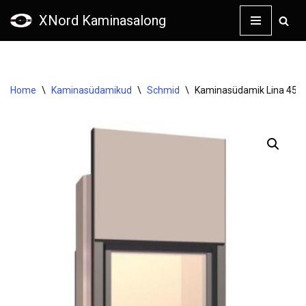
XNord Kaminasalong
Skip
to
content
Home
\
Kaminasüdamikud
\
Schmid
\
Kaminasüdamik Lina 4580