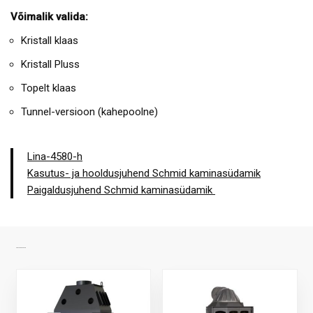
Võimalik valida:
Kristall klaas
Kristall Pluss
Topelt klaas
Tunnel-versioon (kahepoolne)
Lina-4580-h
Kasutus- ja hooldusjuhend Schmid kaminasüdamik
Paigaldusjuhend Schmid kaminasüdamik
SARNASED TOOTED