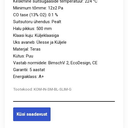
Keskmine suitsugaaside temperatuur: 224 °C
Miinimum tõmme: 12±2 Pa
CO tase (13% O2): 0.1 %
Suitsutoru ühendus: Pealt
Halu pikkus: 500 mm
Klaasi kuju: Küljeklaasiga
Uks avaneb: Ülesse ja Küljele
Materjal: Teras
Kütus: Puu
Vastab normidele: BimschV 2, EcoDesign, CE
Garantii: 5 aastat
Energiaklass: A+
Tootekood:
KOM-IN-SM-BL-SLIM-G
Küsi saadavust