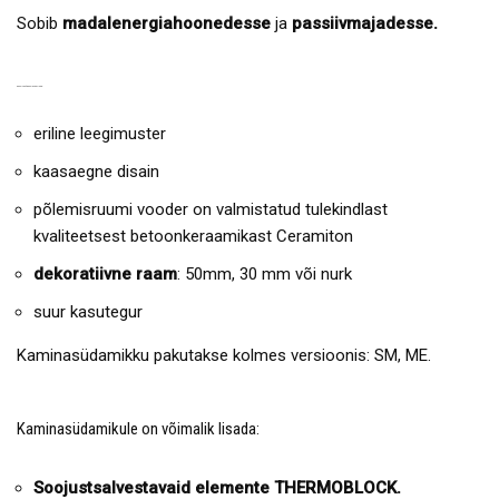
Sobib
madalenergiahoonedesse
ja
passiivmajadesse.
KAMINASÜDAMIKU EELISED:
eriline leegimuster
kaasaegne disain
põlemisruumi vooder on valmistatud tulekindlast
kvaliteetsest betoonkeraamikast Ceramiton
dekoratiivne raam
: 50mm, 30 mm või nurk
suur kasutegur
Kaminasüdamikku pakutakse kolmes versioonis: SM, ME.
Kaminasüdamikule on võimalik lisada:
Soojustsalvestavaid elemente THERMOBLOCK.