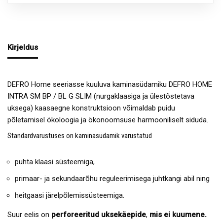
Kirjeldus
DEFRO Home seeriasse kuuluva kaminasüdamiku DEFRO HOME
INTRA SM BP / BL G SLIM (nurgaklaasiga ja ülestõstetava
uksega) kaasaegne konstruktsioon võimaldab puidu
põletamisel ökoloogia ja ökonoomsuse harmooniliselt siduda.
Standardvarustuses on kaminasüdamik varustatud
puhta klaasi süsteemiga,
primaar- ja sekundaarõhu reguleerimisega juhtkangi abil ning
heitgaasi järelpõlemissüsteemiga.
Suur eelis on
perforeeritud uksekäepide
,
mis ei kuumene.