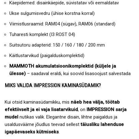
Käepidemed: disainkäepide, süvistatav või eemaldatav
Ukse sulgumisvedru (ühise korstna korral)
Viimistlusraamid: RAM04 (sügav), RAM06 (standard)
Tuharesti komplekt (I3 ROST 04)
Suitsutoru adapterid: 150 / 160 / 180 / 200 mm
Käitlustarvikud (paigalduskomplektid)
MAMMOTH akumulatsioonikomplektid (küljele ja
ülesse)
– saadaval eraldi, kui soovid lisasoojust salvestada
MIKS VALIDA IMPRESSION KAMINASÜDAMIK?
Kui otsid kaminasüdamikku, mis
näeb hea välja, töötab
efektiivselt ja ei vaja lisatarvikuid
, on
IMPRESSION sarja
mudel
nutikas valik. Elegantne disain, lihtne paigaldus ja
usaldusväärne jõudlus teevad sellest
täiusliku lahenduse
igapäevaseks kütmiseks
.