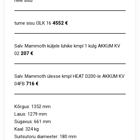
hele sisu
tume sisu I3LK 16
4552 €
Salv. Mammoth küljele lühike kmpl 1 külg AKKUM KV
02
207 €
Salv. Mammoth ülesse kmpl HEAT D200-le AKKUM KV
04FB
716 €
Kõrgus: 1352 mm
Laius: 1279 mm
Sügavus: 661 mm
Kaal: 324 kg
Suitsutoru diameeter: 180 mm