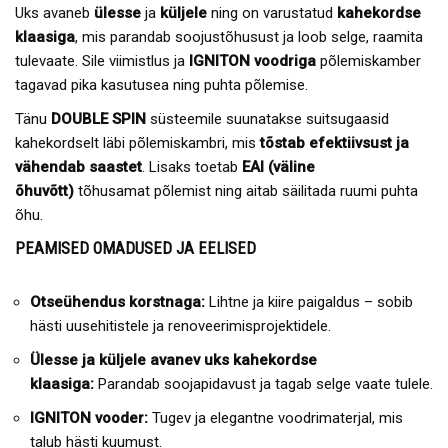
Uks avaneb
ülesse
ja
küljele
ning on varustatud
kahekordse
klaasiga
, mis parandab soojustõhusust ja loob selge, raamita
tulevaate. Sile viimistlus ja
IGNITON voodriga
põlemiskamber
tagavad pika kasutusea ning puhta põlemise.
Tänu
DOUBLE SPIN
süsteemile suunatakse suitsugaasid
kahekordselt läbi põlemiskambri, mis
tõstab efektiivsust ja
vähendab saastet
. Lisaks toetab
EAI (väline
õhuvõtt)
tõhusamat põlemist ning aitab säilitada ruumi puhta
õhu.
PEAMISED OMADUSED JA EELISED
Otseühendus korstnaga:
Lihtne ja kiire paigaldus – sobib
hästi uusehitistele ja renoveerimisprojektidele.
Ülesse ja küljele avanev uks kahekordse
klaasiga:
Parandab soojapidavust ja tagab selge vaate tulele.
IGNITON vooder:
Tugev ja elegantne voodrimaterjal, mis
talub hästi kuumust.