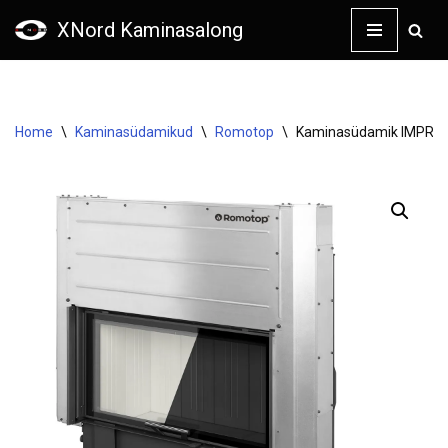
XNord Kaminasalong
Skip
to
content
Home
\
Kaminasüdamikud
\
Romotop
\
Kaminasüdamik IMPRESS