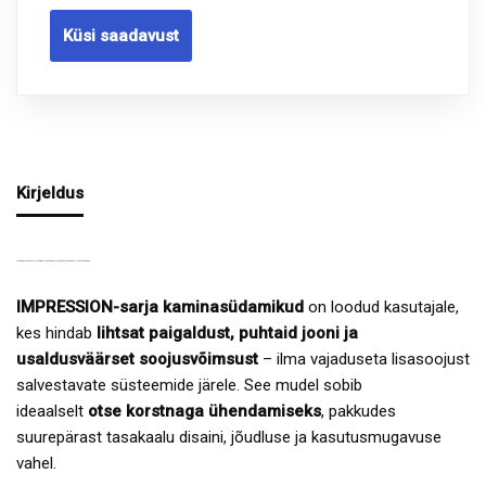
Küsi saadavust
Kirjeldus
IMPRESSION 3G L 97.51.14(16) KAMINASÜDAMIK – ESTEETIKA JA EFEKTIIVSUS ÜHESKOOS
IMPRESSION-sarja kaminasüdamikud
on loodud kasutajale,
kes hindab
lihtsat paigaldust, puhtaid jooni ja
usaldusväärset soojusvõimsust
– ilma vajaduseta lisasoojust
salvestavate süsteemide järele. See mudel sobib
ideaalselt
otse korstnaga ühendamiseks
, pakkudes
suurepärast tasakaalu disaini, jõudluse ja kasutusmugavuse
vahel.