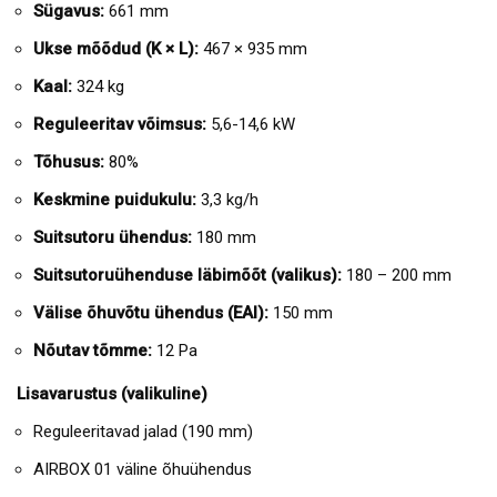
Sügavus:
661 mm
Ukse mõõdud (K × L):
467 × 935 mm
Kaal:
324 kg
Reguleeritav võimsus:
5,6-14,6 kW
Tõhusus:
80%
Keskmine puidukulu:
3,3 kg/h
Suitsutoru ühendus:
180 mm
Suitsutoruühenduse läbimõõt (valikus):
180 – 200 mm
Välise õhuvõtu ühendus (EAI):
150 mm
Nõutav tõmme:
12 Pa
Lisavarustus (valikuline)
Reguleeritavad jalad (190 mm)
AIRBOX 01 väline õhuühendus