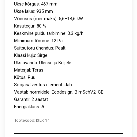
Ukse kõrgus: 467 mm
Ukse laius: 935 mm
Võimsus (min-maks): 5,6–14,6 kW
Kasutegur: 80 %
Keskmine puidu tarbimine: 3.3 kg/h
Miinimum tõmme: 12 Pa
Suitsutoru ühendus: Pealt
Klaasi kuju: Sirge
Uks avaneb: Ülesse ja Küljele
Materjal: Teras
Kütus: Puu
Soojasalvestus element: Jah
Vastab normidele: Ecodesign, BImSchV2, CE
Garantii: 2 aastat
Energiaklass: A
Tootekood:
I3LK 14