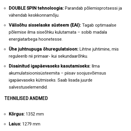
DOUBLE SPIN tehnoloogia:
Parandab põlemisprotsessi ja
vähendab keskkonnamõju.
Välisõhu sisselaske süsteem (EAI):
Tagab optimaalse
põlemise ilma siseõhku kulutamata – sobib madala
energiatarbega hoonetesse.
Ühe juhtnupuga õhuregulatsioon:
Lihtne juhtimine, mis
reguleerib nii primaar- kui sekundaarõhku.
Disainitud igapäevaseks kasutamiseks:
Ilma
akumulatsioonisüsteemita – piisav soojusvõimsus
igapäevaseks kütmiseks. Saab lisada juurde
salvestuselemendid.
TEHNILISED ANDMED
Kõrgus:
1352 mm
Laius:
1279 mm