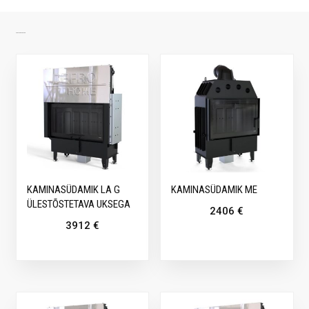
SARNASED TOOTED
KAMINASÜDAMIK LA G
KAMINASÜDAMIK ME
ÜLESTÕSTETAVA UKSEGA
2406
€
3912
€