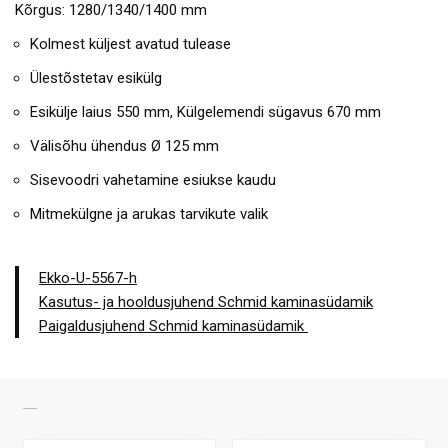
Kõrgus: 1280/1340/1400 mm
Kolmest küljest avatud tulease
Ülestõstetav esikülg
Esikülje laius 550 mm, Külgelemendi sügavus 670 mm
Välisõhu ühendus Ø 125 mm
Sisevoodri vahetamine esiukse kaudu
Mitmekülgne ja arukas tarvikute valik
Ekko-U-5567-h
Kasutus- ja hooldusjuhend Schmid kaminasüdamik
Paigaldusjuhend Schmid kaminasüdamik
SARNASED TOOTED