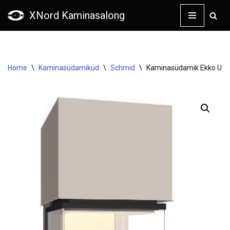
XNord Kaminasalong
Skip
to
content
Home
\
Kaminasüdamikud
\
Schmid
\
Kaminasüdamik Ekko U 55(