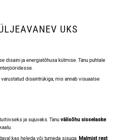
KÜLJEAVANEV UKS
disaini ja energiatõhusa kütmise. Tänu puhtale
interjööridesse.
 varustatud disaintrükiga, mis annab visuaalse
uitiivseks ja sujuvaks. Tänu
välisõhu sisselaske
kaalu.
adaval kas heleda või tumeda sisuga.
Malmist rest