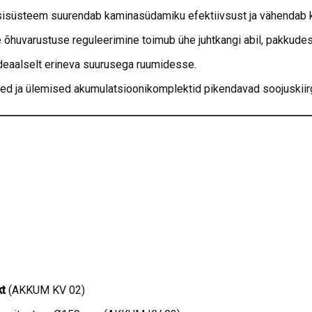
süsteem suurendab kaminasüdamiku efektiivsust ja vähendab
õhuvarustuse reguleerimine toimub ühe juhtkangi abil, pakkudes li
ideaalselt erineva suurusega ruumidesse.
a ülemised akumulatsioonikomplektid pikendavad soojuskiirgu
t
(AKKUM KV 02)