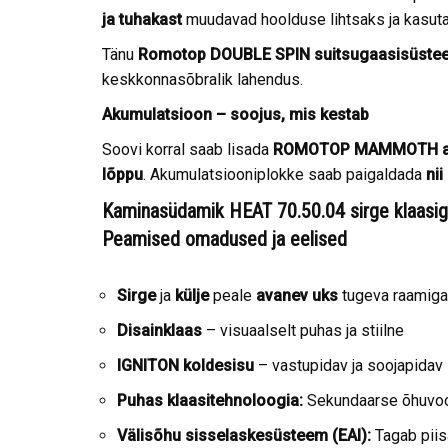
ja tuhakast
muudavad hoolduse lihtsaks ja kasut
Tänu
Romotop
DOUBLE SPIN suitsugaasisüste
keskkonnasõbralik lahendus.
Akumulatsioon – soojus, mis kestab
Soovi korral saab lisada
ROMOTOP MAMMOTH aku
lõppu
. Akumulatsiooniplokke saab paigaldada
ni
Kaminasüdamik HEAT 70.50.04 sirge klaasig
Peamised omadused ja eelised
Sirge
ja
külje
peale
avanev uks
tugeva raamiga
Disainklaas
– visuaalselt puhas ja stiilne
IGNITON koldesisu
– vastupidav ja soojapidav
Puhas klaasitehnoloogia:
Sekundaarse õhuvool
Välisõhu sisselaskesüsteem (EAI):
Tagab piis