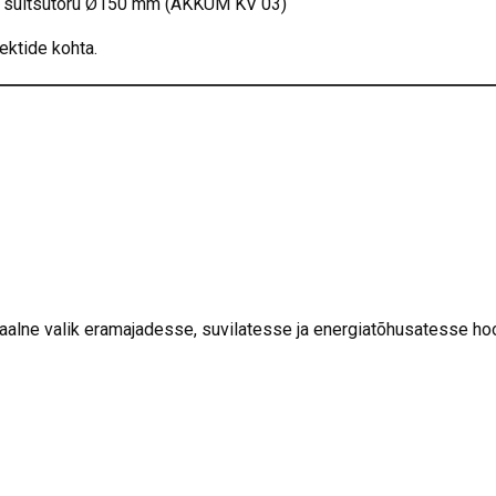
suitsutoru Ø150 mm (AKKUM KV 03)
ktide kohta.
aalne valik eramajadesse, suvilatesse ja energiatõhusatesse hoon