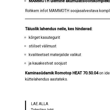
MAMMOTH ülemine akumulatsioonikomplekt
Rohkem infot MAMMOTH soojasalvestava komple
Täiuslik lahendus neile, kes hindavad:
kõrget kasutegurit
stiilset välimust
kvaliteetset materjalide valikut
ja kauakestvat soojust
Kaminasüdamik Romotop HEAT 70.50.04
on ide
küttelahendus aastateks.
LAE ALLA
Tehniline leht