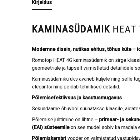
Kirjeldus
KAMINASÜDAMIK
HEAT 
Modernne disain, nutikas ehitus, tõhus küte – i
Romotop HEAT 4G kaminasüdamik on sirge klaasiga
geomeetriale ja täpselt viimistletud detailidele 
Kaminasüdamiku uks avaneb küljele ning selle tuge
elegantsi ning peidab tehnilised detailid.
Põlemisefektiivsus ja kasutusmugavus
Sekundaarne õhuvool suunatakse klaasile, aidates
Põlemise juhtimine on lihtne –
primaar- ja sekun
(EAI) süsteemile
on see mudel sobiv ka madala en
Põlemiskambri
vooder on valmistatud vastupida