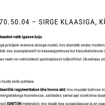
70.50.04 – SIRGE KLAASIGA, 
deaalne valik igasse koju.
 ja küljele avaneva uksega mudel, mis ühendab endas modernse 
sobib see suurepäraselt nii kaasaegsetesse kui klassikalistesse 
v raam on valmistatud spetsiaalsest rullprofiilist. Ukseklaas on
 hoida selle puhtana.
daarõhk reguleeritakse ühe hoova abil
, mis muudab kütmise int
ergiatarbega hoonetesse, säilitades samal ajal sisekliima tasa
vast
IGNITON
materjalist, mis tagab hea soojapidavuse ja on sa