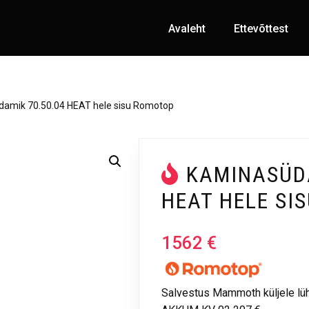
Avaleht
Ettevõttest
amik 70.50.04 HEAT hele sisu Romotop
KAMINASÜDA
HEAT HELE SI
1562
€
Salvestus Mammoth küljele lüh