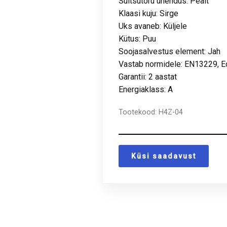
Suitsutoru ühendus: Pealt
Klaasi kuju: Sirge
Uks avaneb: Küljele
Kütus: Puu
Soojasalvestus element: Jah
Vastab normidele: EN13229, 
Garantii: 2 aastat
Energiaklass: A
Tootekood:
H4Z-04
Küsi saadavust