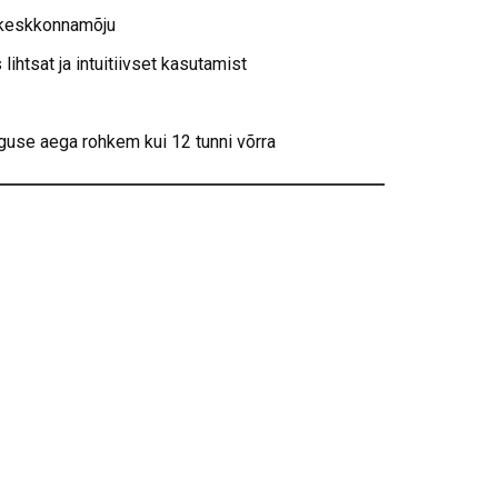
 keskkonnamõju
htsat ja intuitiivset kasutamist
se aega rohkem kui 12 tunni võrra