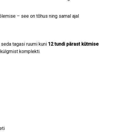
lemise – see on tõhus ning samal ajal
d seda tagasi ruumi kuni
12 tundi pärast kütmise
külgmist komplekti.
eti