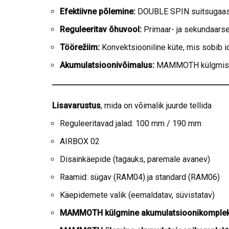
Efektiivne põlemine:
DOUBLE SPIN suitsugaasi
Reguleeritav õhuvool:
Primaar- ja sekundaarse 
Töörežiim:
Konvektsiooniline küte, mis sobib 
Akumulatsioonivõimalus:
MAMMOTH külgmised j
Lisavarustus
, mida on võimalik juurde tellida
Reguleeritavad jalad: 100 mm / 190 mm
AIRBOX 02
Disainkäepide (tagauks, paremale avanev)
Raamid: sügav (RAM04) ja standard (RAM06)
Käepidemete valik (eemaldatav, süvistatav)
MAMMOTH külgmine akumulatsioonikomplek