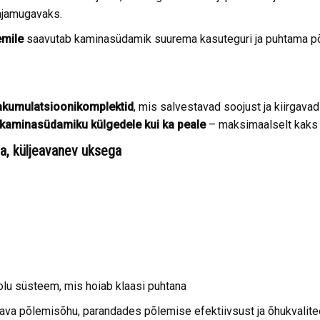
ajamugavaks.
emile
saavutab kaminasüdamik suurema kasuteguri ja puhtama põ
mulatsioonikomplektid
, mis salvestavad soojust ja kiirgava
i kaminasüdamiku külgedele kui ka peale
– maksimaalselt kaks 
a, küljeavanev uksega
u süsteem, mis hoiab klaasi puhtana
ava põlemisõhu, parandades põlemise efektiivsust ja õhukvalite