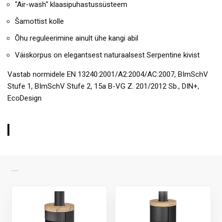
“Air-wash“ klaasipuhastussüsteem
Šamottist kolle
Õhu reguleerimine ainult ühe kangi abil
Väiskorpus on elegantsest naturaalsest Serpentine kivist
Vastab normidele EN 13240:2001/A2:2004/AC:2007, BImSchV
Stufe 1, BImSchV Stufe 2, 15a B-VG Z. 201/2012 Sb., DIN+,
EcoDesign
SARNASED TOOTED