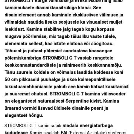
STROMBOLI T kõrge võimsuse ja efektiivsuse ning lisab
kaminauksele disainiklaasitrükiga
klaasi. See
disainielement annab kaminale eksklusiivse välimuse ja
võimaldab nautida lisaks soojusele ka visuaalset muljet
leekidest. Kamina stabiilne jalg tagab kogu korpuse
mugava pöörlemise, mis tagab täiusliku vaate tulele,
olenemata sellest, kas istute elutoas või söögitoas.
Tõhusat ja puhast põlemist soodustava kaasaegse
põlemiskambriga STROMBOLI G T vastab rangetele
keskkonnastandarditele ja minimeerib keskkonnamõju.
Tänu suurele koldele on võimalus laadida koldesse kuni
50 cm pikkuseid puuhalge ja ukse kolmepunktilisele
lukustusmehhanismile pakub see kamin lihtsat kasutamist
ja suuremat ohutust. STROMBOLI G T
kamina välisvooder
on elegantsest naturaalsest Serpentine kivist. Kamina
ümarad vormid lisavad üldisele disainile peent ja
elegantset hõngu.
STROMBOLI G T kamin sobib
madala energiatarbega
kodudesse
. Kamin sisaldab
EAI
(External Air Intake) süsteemi.