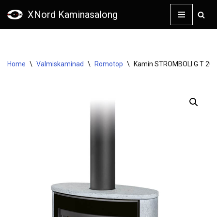
XNord Kaminasalong
Skip
to
content
Home
\
Valmiskaminad
\
Romotop
\
Kamin STROMBOLI G T 20 k