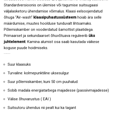
Standardversioonis on ülemise või tagumise suitsugaasi
väljalasketoru ühendamise võimalus. Klaasi eelsoojendatud
õhuga “Air-wash“
klaasipuhastussüsteem
hoiab ära selle
määrdumise, muutes hoolduse tunduvalt lihtsamaks.
Põlemiskamber on vooderdatud šamottist plaatidega.
Primaarset ja sekundaarset õhuvõtuava reguleerib
üks
juhtelement
. Kamina alumist osa saab kasutada väikese
koguse puude hoidmiseks.
KAMIN STROMBOLI G T EELISED:
Suur klaasuks
Turvaline: kolmepunktiline uksesulgur
Suur põlemiskamber, kuni 50 cm puuhalud.
Sobib madala energiatarbega majadesse (passiivmajadesse)
Välise õhuvarustus ( EAI )
Suitsutoru ühendus nii pealt kui ka tagant