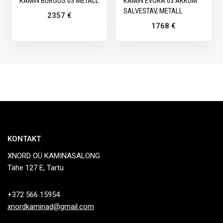
KAMIN BURGOS 03 METALL
KAMIN EVORA 03 AKKUM
SALVESTAV, METALL
2357
€
1768
€
KONTAKT
XNORD OÜ KAMINASALONG
Tähe 127 E, Tartu
+372 566 15954
xnordkaminad@gmail.com