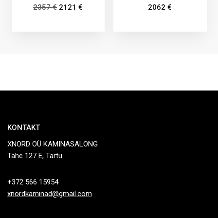
2357
€
2121
€
2062
€
KONTAKT
XNORD OÜ KAMINASALONG
Tähe 127 E, Tartu
+372 566 15954
xnordkaminad@gmail.com