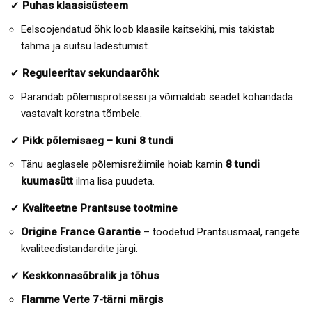
✔
Puhas klaasisüsteem
Eelsoojendatud õhk loob klaasile kaitsekihi, mis takistab
tahma ja suitsu ladestumist.
✔
Reguleeritav sekundaarõhk
Parandab põlemisprotsessi ja võimaldab seadet kohandada
vastavalt korstna tõmbele.
✔
Pikk põlemisaeg – kuni 8 tundi
Tänu aeglasele põlemisrežiimile hoiab kamin
8 tundi
kuumasütt
ilma lisa puudeta.
✔
Kvaliteetne Prantsuse tootmine
Origine France Garantie
– toodetud Prantsusmaal, rangete
kvaliteedistandardite järgi.
✔
Keskkonnasõbralik ja tõhus
Flamme Verte 7-tärni märgis