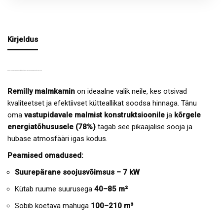
Kirjeldus
MALMIST PUUKÜTTEGA KAMIN
REMILLY
– KVALITEETNE JA TASKUKOHANE KÜTTEALLIKAS
Remilly malmkamin
on ideaalne valik neile, kes otsivad
kvaliteetset ja efektiivset kütteallikat soodsa hinnaga. Tänu
oma
vastupidavale malmist konstruktsioonile
ja
kõrgele
energiatõhususele (78%)
tagab see pikaajalise sooja ja
hubase atmosfääri igas kodus.
Peamised omadused:
Suurepärane soojusvõimsus – 7 kW
Kütab ruume suurusega
40–85 m²
Sobib köetava mahuga
100–210 m³