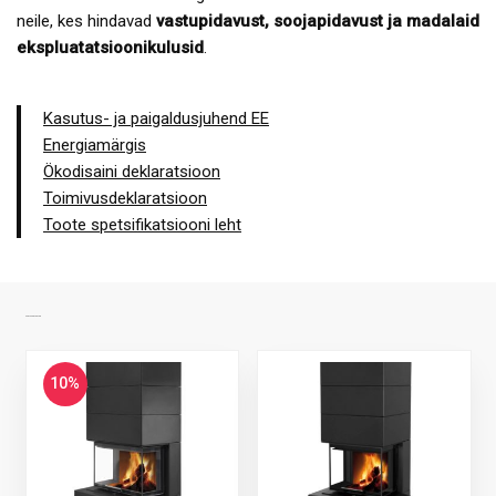
neile, kes hindavad
vastupidavust, soojapidavust ja madalaid
ekspluatatsioonikulusid
.
Kasutus- ja paigaldusjuhend EE
Energiamärgis
Ökodisaini deklaratsioon
Toimivusdeklaratsioon
Toote spetsifikatsiooni leht
SARNASED TOOTED
10%