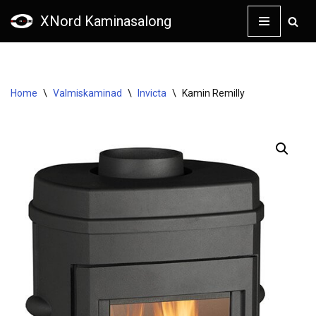
XNord Kaminasalong
Skip
to
content
Home
\
Valmiskaminad
\
Invicta
\
Kamin Remilly