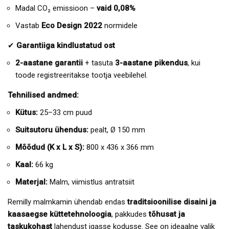
Madal CO₂ emissioon –
vaid 0,08%
Vastab
Eco Design 2022
normidele
✔
Garantiiga kindlustatud ost
2-aastane garantii
+ tasuta
3-aastane pikendus
, kui
toode registreeritakse tootja veebilehel.
Tehnilised andmed:
Kütus:
25–33 cm puud
Suitsutoru ühendus:
pealt, Ø 150 mm
Mõõdud (K x L x S):
800 x 436 x 366 mm
Kaal:
66 kg
Materjal:
Malm, viimistlus antratsiit
Remilly malmkamin ühendab endas
traditsioonilise disaini ja
kaasaegse küttetehnoloogia
, pakkudes
tõhusat ja
taskukohast
lahendust igasse kodusse. See on ideaalne valik