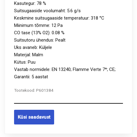
Kasutegur: 78 %
Suitsugaaside voolumaht: 5.6 g/s
Keskmine suitsugaaside temperatuur: 318 °C
Miinimum tõmme: 12 Pa
CO tase (13% O2): 0.08 %
Suitsutoru ühendus: Pealt
Uks avaneb: Küljele
Materjal: Malm
Kütus: Puu
Vastab normidele: EN 13240; Flamme Verte 7*; CE;
Garantii: 5 aastat
Tootekood:
P601384
Küsi saadavust