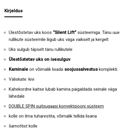
Kirjeldus
Ülestõstetav uks koos
“Silent Lift”
süsteemiga. Tänu uue
rullikute süsteemile liigub uks väga vaikselt ja kergelt
Uks sulgub täpselt tänu rullikutele
Ülestõstetav uks on isesulguv
Kaminale
on võimalik lisada
soojussalvestus
komplekti.
Väliskate: kivi
Kahekordne kaitse lubab kamina paigaldada seinale väga
lähedale
DOUBLE SPIN suitsugaasi konvektsiooni süsteem
kolle on ilma tuharestita, võimalik tellida lisana
šamottist kolle