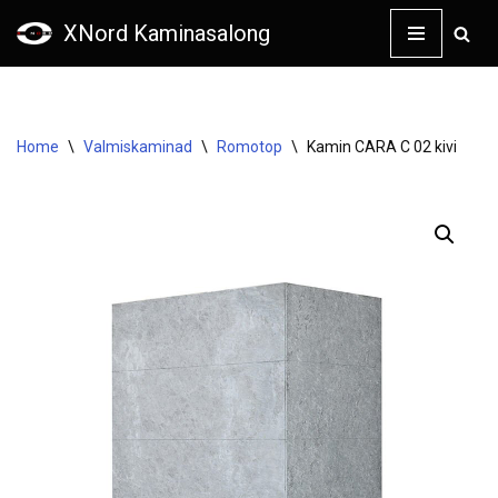
XNord Kaminasalong
Skip
to
content
Home
\
Valmiskaminad
\
Romotop
\
Kamin CARA C 02 kivi