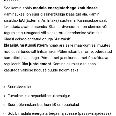
See kamin sobib
madala energiatarbega kodudesse
.
Kaminauksel on suur disainertrükiga klaasitud ala. Kamin
sisaldab
EAI
(External Air Intake) süsteemi. Kaminaukse saab
lukustada avatud asendis. Standardversioonis on ülemise või
tagumise suitsugaasi väljalasketoru ühendamise võimalus.
Klaasi eelsoojendatud õhuga “Air-wash“
klaasipuhastussüsteem
hoiab ära selle määrdumise, muutes
hoolduse tunduvalt lihtsamaks. Põlemiskamber on vooderdatud
šamottist plaatidega. Primaarset ja sekundaarset õhuvõtuava
reguleerib
üks juhtelement
. Kamina alumist osa saab
kasutada väikese koguse puude hoidmiseks.
KAMIN NAVIA G EELISED:
Suur klaasuks
Turvaline: kolmepunktiline uksesulgur
Suur põlemiskamber, kuni 50 cm puuhalud.
Sobib madala energiatarbega majadesse (passiivmajadesse)