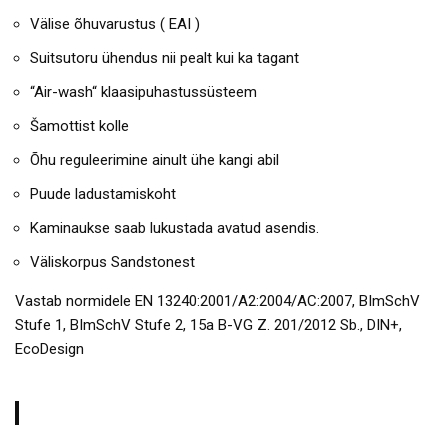
Välise õhuvarustus ( EAI )
Suitsutoru ühendus nii pealt kui ka tagant
“Air-wash“ klaasipuhastussüsteem
Šamottist kolle
Õhu reguleerimine ainult ühe kangi abil
Puude ladustamiskoht
Kaminaukse saab lukustada avatud asendis.
Väliskorpus Sandstonest
Vastab normidele EN 13240:2001/A2:2004/AC:2007, BImSchV
Stufe 1, BImSchV Stufe 2, 15a B-VG Z. 201/2012 Sb., DIN+,
EcoDesign