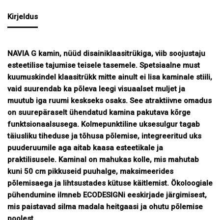
Kirjeldus
NAVIA G kamin, nüüd disainiklaasitrükiga, viib soojustaju
esteetilise tajumise teisele tasemele. Spetsiaalne must
kuumuskindel klaasitrükk mitte ainult ei lisa kaminale stiili,
vaid suurendab ka põleva leegi visuaalset muljet ja
muutub iga ruumi keskseks osaks. See atraktiivne omadus
on suurepäraselt ühendatud kamina pakutava kõrge
funktsionaalsusega. Kolmepunktiline uksesulgur tagab
täiusliku tiheduse ja tõhusa põlemise, integreeritud uks
puuderuumile aga aitab kaasa esteetikale ja
praktilisusele. Kaminal on mahukas kolle, mis mahutab
kuni 50 cm pikkuseid puuhalge, maksimeerides
põlemisaega ja lihtsustades kütuse käitlemist. Ökoloogiale
pühendumine ilmneb ECODESIGNi eeskirjade järgimisest,
mis paistavad silma madala heitgaasi ja ohutu põlemise
poolest.