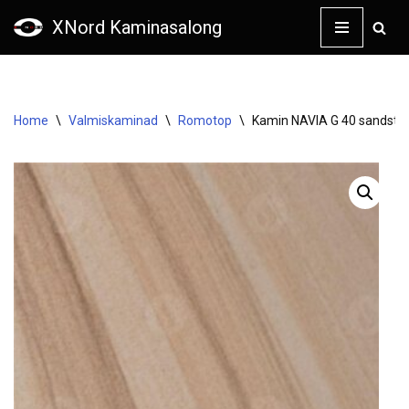
XNord Kaminasalong
Skip
to
content
Home
\
Valmiskaminad
\
Romotop
\
Kamin NAVIA G 40 sandst