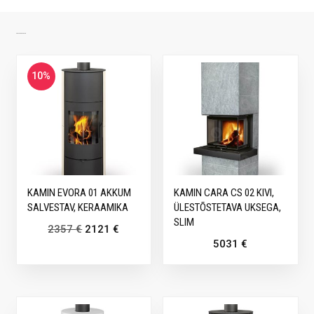
SARNASED TOOTED
10%
KAMIN EVORA 01 AKKUM
KAMIN CARA CS 02 KIVI,
SALVESTAV, KERAAMIKA
ÜLESTÕSTETAVA UKSEGA,
SLIM
2357
€
2121
€
5031
€