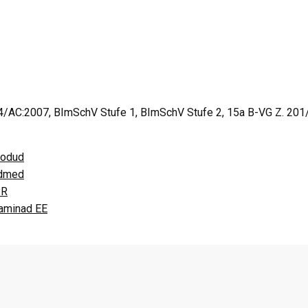
AC:2007, BImSchV Stufe 1, BImSchV Stufe 2, 15a B-VG Z. 201
oodud
ndmed
PR
kaminad EE