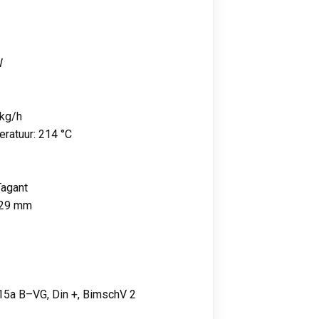
W
 kg/h
ratuur: 214 °C
Tagant
729 mm
15a B–VG, Din +, BimschV 2