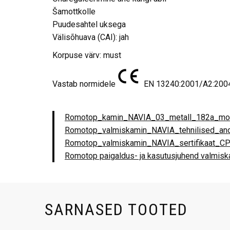
Šamottkolle
Puudesahtel uksega
Välisõhuava (CAI): jah
Korpuse värv: must
Vastab normidele
EN 13240:2001/A2:2004/
Romotop_kamin_NAVIA_03_metall_182a_m
Romotop_valmiskamin_NAVIA_tehnilised_a
Romotop_valmiskamin_NAVIA_sertifikaat_C
Romotop paigaldus- ja kasutusjuhend valmis
SARNASED TOOTED