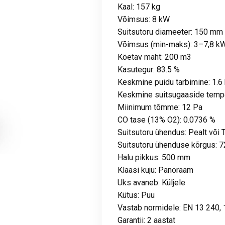
Kaal: 157 kg
Võimsus: 8 kW
Suitsutoru diameeter: 150 mm
Võimsus (min-maks): 3–7,8 k
Köetav maht: 200 m3
Kasutegur: 83.5 %
Keskmine puidu tarbimine: 1.6
Keskmine suitsugaaside tempe
Miinimum tõmme: 12 Pa
CO tase (13% O2): 0.0736 %
Suitsutoru ühendus: Pealt või 
Suitsutoru ühenduse kõrgus: 
Halu pikkus: 500 mm
Klaasi kuju: Panoraam
Uks avaneb: Küljele
Kütus: Puu
Vastab normidele: EN 13 240, 
Garantii: 2 aastat