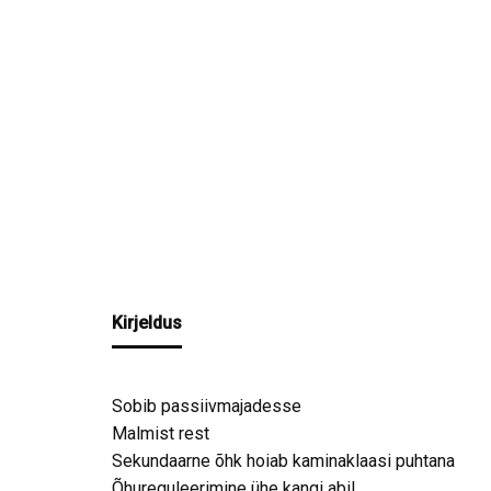
Kirjeldus
Sobib passiivmajadesse
Malmist rest
Sekundaarne õhk hoiab kaminaklaasi puhtana
Õhureguleerimine ühe kangi abil