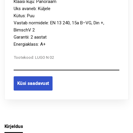
Klaasi kuju: Panoraam
Uks avaneb: Küljele
Kütus: Puu
Vastab normidele: EN 13 240, 15a B–VG, Din +,
BimschV 2
Garantii: 2 aastat
Energiaklass: A+
Tootekood:
LUGO N 02
Küsi saadavust
Kirjeldus