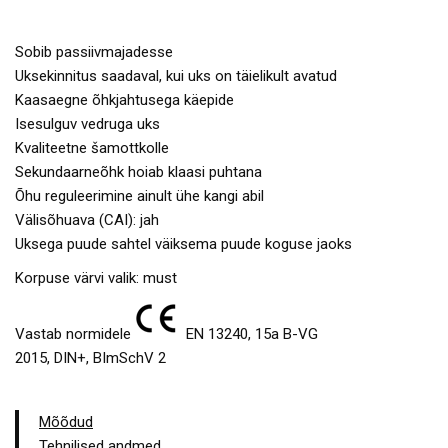
Sobib passiivmajadesse
Uksekinnitus saadaval, kui uks on täielikult avatud
Kaasaegne õhkjahtusega käepide
Isesulguv vedruga uks
Kvaliteetne šamottkolle
Sekundaarneõhk hoiab klaasi puhtana
Õhu reguleerimine ainult ühe kangi abil
Välisõhuava (CAI): jah
Uksega puude sahtel väiksema puude koguse jaoks
Korpuse värvi valik: must
Vastab normidele
EN 13240, 15a B-VG
2015, DIN+, BImSchV 2
Mõõdud
Tehnilised andmed