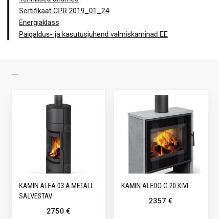
Sertifikaat CPR 2019_01_24
Energiaklass
Paigaldus- ja kasutusjuhend valmiskaminad EE
SARNASED TOOTED
KAMIN ALEA 03 A METALL
KAMIN ALEDO G 20 KIVI
SALVESTAV
2357
€
2750
€