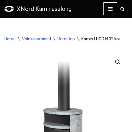
XNord Kaminasalong
Skip
to
content
Home
\
Valmiskaminad
\
Romotop
\
Kamin LUGO N 02 kivi