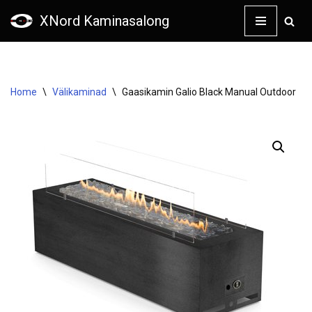
XNord Kaminasalong
Skip
to
content
Home
\
Välikaminad
\
Gaasikamin Galio Black Manual Outdoor