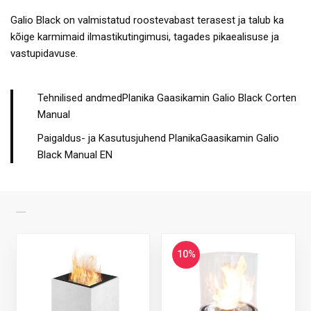
Galio Black on valmistatud roostevabast terasest ja talub ka
kõige karmimaid ilmastikutingimusi, tagades pikaealisuse ja
vastupidavuse.
Tehnilised andmedPlanika Gaasikamin Galio Black Corten
Manual
Paigaldus- ja Kasutusjuhend PlanikaGaasikamin Galio
Black Manual EN
SARNASED TOOTED
10%