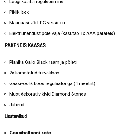
Leegi käsitsi reguleerimine
Piklik leek
Maagaasi või LPG versioon
Elektriühendust pole vaja (kasutab 1x AAA patareid)
PAKENDIS KAASAS
Planika Galio Black raam ja põleti
2x karastatud turvaklaas
Gaasivoolik koos regulaatoriga (4 meetrit)
Must dekoratiiv kivid Diamond Stones
Juhend
Lisatarvikud
Gaasiballooni kate