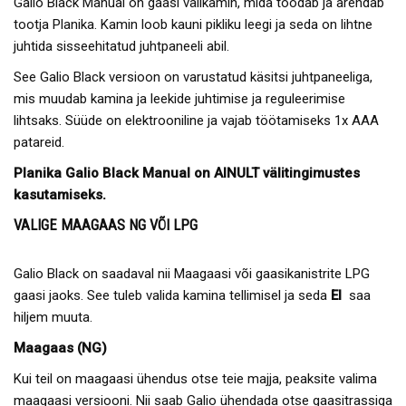
Galio Black Manual on gaasi välikamin, mida toodab ja arendab
tootja Planika. Kamin loob kauni pikliku leegi ja seda on lihtne
juhtida sisseehitatud juhtpaneeli abil.
See Galio Black versioon on varustatud käsitsi juhtpaneeliga,
mis muudab kamina ja leekide juhtimise ja reguleerimise
lihtsaks. Süüde on elektrooniline ja vajab töötamiseks 1x AAA
patareid.
Planika Galio Black Manual on AINULT välitingimustes
kasutamiseks.
VALIGE MAAGAAS NG VÕI LPG
Galio Black on saadaval nii Maagaasi või gaasikanistrite LPG
gaasi jaoks. See tuleb valida kamina tellimisel ja seda
EI
saa
hiljem muuta.
Maagaas (NG)
Kui teil on maagaasi ühendus otse teie majja, peaksite valima
maagaasi versiooni. Nii saab Galio ühendada otse gaasitrassiga