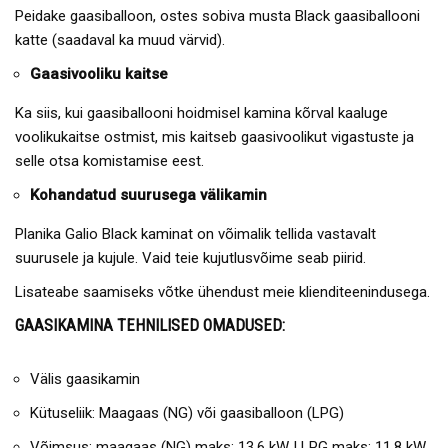
Peidake gaasiballoon, ostes sobiva musta Black gaasiballooni
katte (saadaval ka muud värvid).
Gaasivooliku kaitse
Ka siis, kui gaasiballooni hoidmisel kamina kõrval kaaluge
voolikukaitse ostmist, mis kaitseb gaasivoolikut vigastuste ja
selle otsa komistamise eest.
Kohandatud suurusega välikamin
Planika Galio Black kaminat on võimalik tellida vastavalt
suurusele ja kujule. Vaid teie kujutlusvõime seab piirid.
Lisateabe saamiseks võtke ühendust meie klienditeenindusega.
GAASIKAMINA TEHNILISED OMADUSED:
Välis gaasikamin
Kütuseliik: Maagaas (NG) või gaasiballoon (LPG)
Võimsus: maagaas (NG) maks: 13,6 kW | LPG maks: 11,8 kW