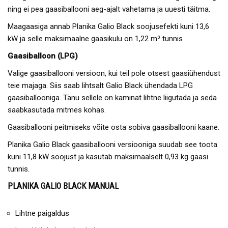
ning ei pea gaasiballooni aeg-ajalt vahetama ja uuesti täitma.
Maagaasiga annab Planika Galio Black soojusefekti kuni 13,6
kW ja selle maksimaalne gaasikulu on 1,22 m³ tunnis
Gaasiballoon (LPG)
Valige gaasiballooni versioon, kui teil pole otsest gaasiühendust
teie majaga. Siis saab lihtsalt Galio Black ühendada LPG
gaasiballooniga. Tänu sellele on kaminat lihtne liigutada ja seda
saabkasutada mitmes kohas.
Gaasiballooni peitmiseks võite osta sobiva gaasiballooni kaane.
Planika Galio Black gaasiballooni versiooniga suudab see toota
kuni 11,8 kW soojust ja kasutab maksimaalselt 0,93 kg gaasi
tunnis.
PLANIKA GALIO BLACK MANUAL
Lihtne paigaldus