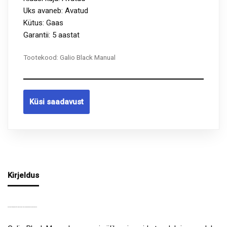
Uks avaneb: Avatud
Kütus: Gaas
Garantii: 5 aastat
Tootekood:
Galio Black Manual
Küsi saadavust
Kirjeldus
MUSTAST TERASEST VÄLIGAASIKAMIN GALIO BLACK MANUAL MANUAALNE