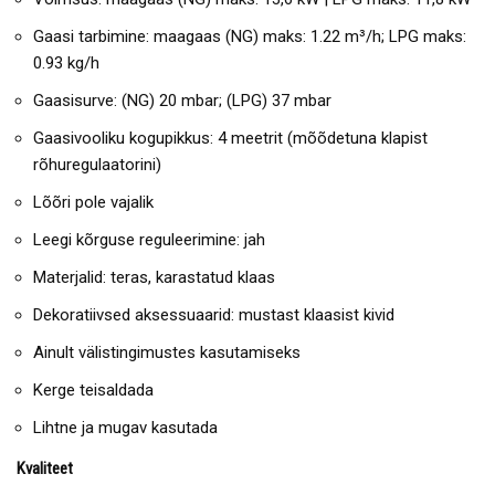
Gaasi tarbimine: maagaas (NG) maks: 1.22 m³/h; LPG maks:
0.93 kg/h
Gaasisurve: (NG) 20 mbar; (LPG) 37 mbar
Gaasivooliku kogupikkus: 4 meetrit (mõõdetuna klapist
rõhuregulaatorini)
Lõõri pole vajalik
Leegi kõrguse reguleerimine: jah
Materjalid: teras, karastatud klaas
Dekoratiivsed aksessuaarid: mustast klaasist kivid
Ainult välistingimustes kasutamiseks
Kerge teisaldada
Lihtne ja mugav kasutada
Kvaliteet